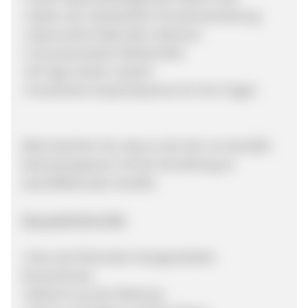
• Option der individuellen Provisionserhöhung
• Spannende Endkunden-Aktionen
• Conversionstarke Werbemittel
• 90 Tage Cookie-Laufzeit
• Persönliche Ansprechpartner für Ihre Fragen
Bitte beachten Sie, dass es sich hier um das B2B-
Partnerprogramm mit der Vermittlung an
Geschäftskunden handelt.
Das spricht für E.ON:
• Einer der führenden Energieanbieter
Deutschlands
• Bekannt aus der Werbung