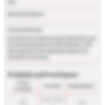
Nein
Betreuende Agentur
Zusammenfassung
Der bekannte Energieversorger bietet jetzt auch
ein Partnerprogramm für B2B-Publisher. E.ON
überzeugt durch den Bekanntheitsgrad und
attraktive Provisionen.
Produkte und Provisionen
Unsere
Provision
Vergütungsart
Produkte
55,00 - 65,00
Sale
Sale