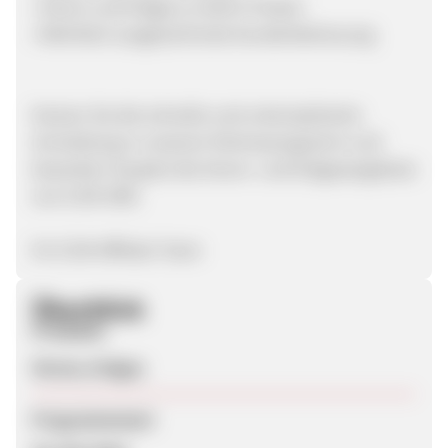
• Strom und Erdgas zu fairen Preisen
• Mehrfach ausgezeichnete Kundenbetreuung
Nutzen Sie die schnelle und unkomplizierte
Anmeldung in unserem Partnerprogramm und
bewerben Sie jetzt die Strom- und Erdgasangebote
von E.ON SME.
Ihr E.ON Affiliate Team
Überblick
Produkte
Strom, Erdgas
Programmstart