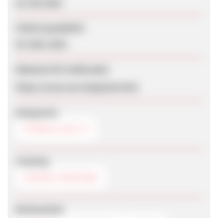
29. Mai 2016
Zuletzt geupdatet
30. März 2023
Webseite für Endkunden
https://www.eon.de/gk/de.html
Kategorien
STROM & GAS
Tracking
COOKIE-TRACKING
Werbemittel