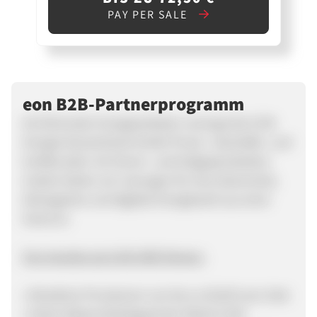
PAY PER SALE
eon B2B-Partnerprogramm
Als führender Energieanbieter versorgt die E.ON
Energie Deutschland GmbH Privat-, Geschäfts- und
Großkunden mit Strom- und Erdgasprodukten.
Zudem bieten wir Lösungen für eine dezentrale,
ökologische und digitale Energiewelt aus einer
Hand an.
Ihre Vorteile als E.ON SME Partner:
• Attraktive Provisionen von bis zu 65,00 € pro Sale
• Hoher Bekanntheitsgrad der Marke E.ON