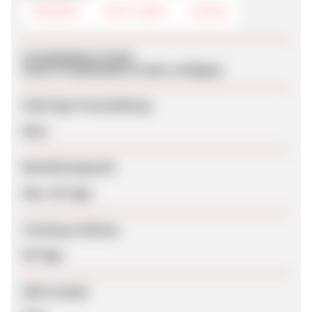
BANNER
TEXTLINKS
LOGOS
Produktdaten-Feeds
Keine Produktdaten-Feeds verfügbar
Sofortige Freischaltung
Nein
Bearbeitungszeit
Max. 90 Tage
Tracking-Lifetime
60 Tage
SEM erlaubt