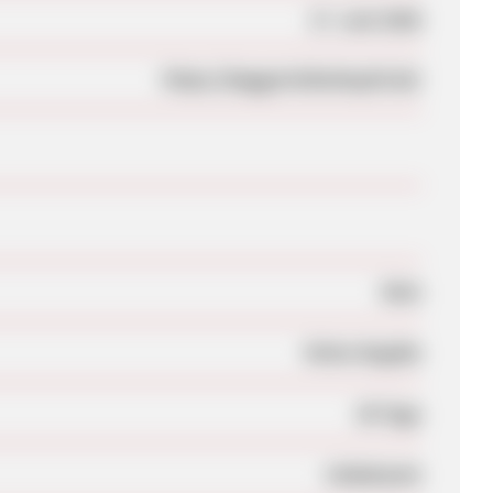
17. Juni 2026
https://baggerteileshop24.de/
Nein
Keine Angabe
30 Tage
Unbekannt