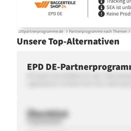
Tracking u
SEA ist un
Keine Prod
EPD DE
100partnerprogramme.de
Partnerprogramme nach Themen
Unsere Top-Alternativen
EPD DE-Partnerprogra
EPD bietet Verschleißteile für über 4.000 Kett
Lagerbestand und bieten Next-Day-Lieferung bei
Überblick
Programmstart