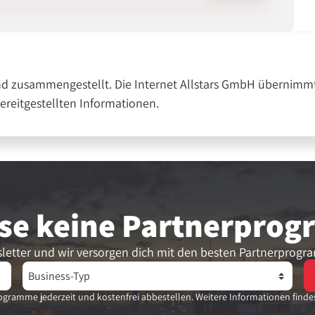
nd zusammengestellt. Die Internet Allstars GmbH übernimmt
bereitgestellten Informationen.
se keine Partner­pro
letter und wir versorgen dich mit den besten Partnerprogr
gramme jederzeit und kostenfrei abbestellen. Weitere Informationen finde