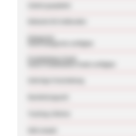
Zuletzt geupdatet
Webseite für Endkunden
Kategorien
Keine Kategorien verfügbar
Produktdaten-Feeds
Keine Produktdaten-Feeds verfügbar
Sofortige Freischaltung
Bearbeitungszeit
Tracking-Lifetime
SEM erlaubt