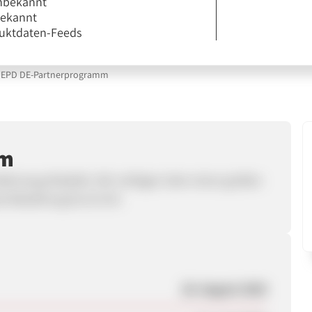
nbekannt
bekannt
uktdaten-Feeds
EPD DE-Partnerprogramm
mm
enfahrzeug-Modelle. Wir verfügen über einen großen
 Bestellung bis 16 Uhr.
28. August 2025