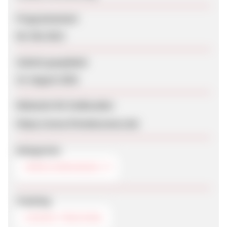
Programmstart
06. Mai 2013
Zuletzt geupdatet
15. August 2025
Webseite für Endkunden
https://www.friendsurance.de/
Kategorien
VERSICHERUNGEN
Tracking
COOKIE-TRACKING