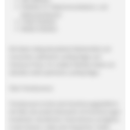
Publisher im Telekommunikations- und
Elektronik-Bereich
E-Mail-Publisher
Mobile Publisher
Wir bieten stetig aktualisierte Werbemittel und
Conversion-optimierte Landing Pages und
Checkout Flows. Für mobile Publisher bieten wir
überdies mobil optimierte Landing Pages.
Über Friendsurance:
Friendsurance ist die erste Versicherungsplattform
der Welt, die soziale Netzwerke mit Versicherungen
kombiniert. Das Berliner Unternehmen ermöglicht
es den Nutzern, neben den klassischen Tarifen