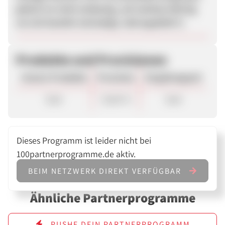
jedoch ist nicht eindeutig, auf welchen Betrag
sie sich bezieht (einmalige Jahresgebühr?).
Produkte und Provisionen
Unsere Produkte
Provision
Vergütungsart
Sale
19,00 %
Sale
Dieses Programm ist leider nicht bei
100partnerprogramme.de aktiv.
BEIM NETZWERK DIREKT VERFÜGBAR
Ähnliche Partnerprogramme
PUSHE DEIN PARTNERPROGRAMM