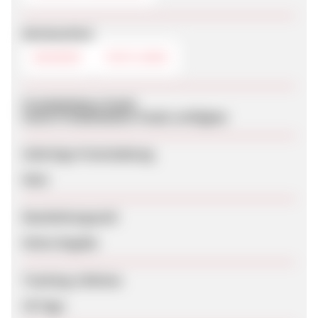
Werbemittel
BANNER
TEXTLINKS
Produktdaten-Feeds
Keine Produktdaten-Feeds verfügbar
Sofortige Freischaltung
Nein
Bearbeitungszeit
Keine Angabe
Tracking-Lifetime
30 Tage