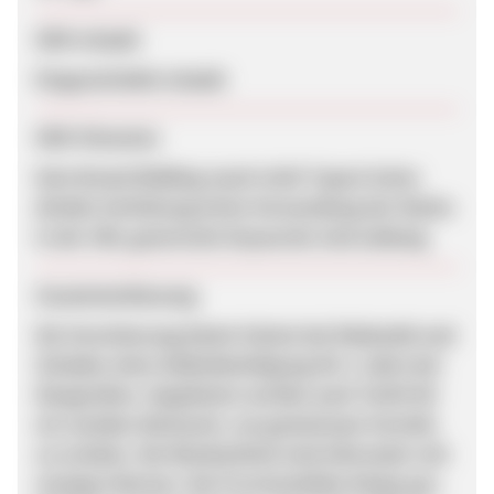
SEM erlaubt
Eingeschränkt erlaubt
SEM-Hinweise
Kein Brand-Bidding (auch nicht Typos) keine
direkte Verlinkung keine Verwendung der Marke
in der URL generische Keywords sind zulässig
Zusammenfassung
Die Versicherung bietet Schutz bei Diebstahl und
Schaden ohne Selbstbeteiligung für 2 Jahre bei
Neugeräten. Angeboten werden auch Tarife für
ein soziales Netzwerk, um gemeinsam Vorteile
zu erzielen. Die Werbemittel sind informativ mit
wenigen Worten. Die Provisionhöhe klingt gut,