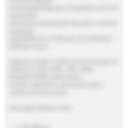
Keine Selbstbeteiligung im Schadenfall, auch nicht
bei Diebstahl
100% Neuwerterstattung für die ersten 2 Jahre bei
Neugeräten
Abschließbar bis zu 24 Monate nach Gerätekauf
Weltweiter Schutz
Angeboten werden 4 Tarife: Schutz für Handys mit
Kaufpreis bis 250€ / 500€ / 750€ / 1000€.
Besonders beliebt sind die Handy-
Versicherungstarife bei männlichen Kunden
zwischen 20 und 49 Jahren.
Bevorzugte Publisher Lanäle:
SEO-Affiliates