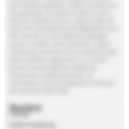
auch Versicherungstarife zu wählen, bei denen sie
sich gemeinsam mit anderen Kunden zu einem
Netzwerk verbinden können. Dadurch haben die
Nutzer bei Schadensfreiheit die Möglichkeit, bis zu
50% und mehr von ihren jährlichen Beiträgen
zurück zu erhalten und so dauerhaft zu sparen.
Friendsurance wurde für sein innovatives Konzept
bereits mehrfach ausgezeichnet, u.a. mit dem
Service-Innovationspreis der Assekuranz.
Friendsurance arbeitet gemeinsam mit
renommierten Versicherungspartnern und ist auf
dem deutschen Markt tätig.
Überblick
Produkte
Handy-Versicherung