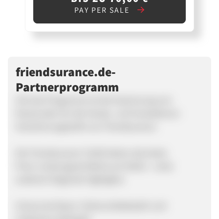
PAY PER SALE
friendsurance.de-
Partnerprogramm
Ziel des Programms ist die Gewinnung von
Neukunden für die Handy- und Smartphone-
Versicherungstarife von Friendsurance.
Die Friendsurance-Tarife bieten das beste
Preis-/Leistungsverhältnis am Markt - unter
anderem folgende Highlights:
Schutz bei Raub / Einbruchdiebstahl und
einfachem Diebstahl