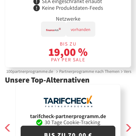
SEA eingeschränkt erlaubt
Keine Produktdaten-Feeds
Netzwerke
vorhanden
BIS ZU
19,00 %
PAY PER SALE
100partnerprogramme.de
Partnerprogramme nach Themen
Versic
Unsere Top-Alternativen
tarifcheck-partnerprogramm.de
30 Tage Cookie-Tracking
BIS ZU 70,00 €