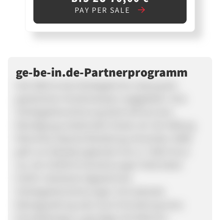
PAY PER SALE
ge-be-in.de-Partnerprogramm
Seit 2004 ist das Sterbegeld als Leistung der
gesetzlichen Krankenkassen weggefallen. Eine
Sterbegeldversicherung deckt die bei einer
Beerdigung enstehenden Kosten ab. Die Stiftung
Warentest (Spezial Bestattung, November 2008)
geht von Bestattungskosten bis zu 7.000 € Euro
aus. Der GE·BE·IN Versicherungen VVaG bietet
hierfür individuell abgestimmte
Sterbegeldversicherungen mit laufender
Beitragszahlung oder durch Einzahlung eines
Einmalbeitrags zu günstigen Konditionen.