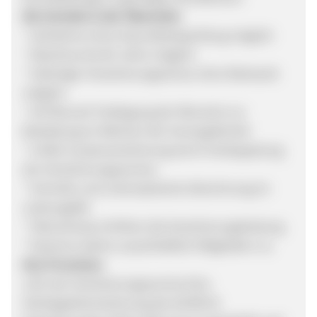
Die Vorteile in der Übersicht:
* Aufnahme ohne Gesundheitsprüfung möglich
* Abschluss bis 85 Jahre möglich
* Sofortiger Versicherungsschutz ohne Wartezeit
möglich
* Auf Wunsch Festlegung der Wünsche zur
Bestattung im Rahmen der VorsorgeKombi
* Unfall-Zusatzversicherung durch Verdoppelung
der Versicherungssumme
* Schnelle und unkomplizierte Abrechnung im
Leistungsfall
* Überschüsse erhöhen die Versicherungsleistung
* Gewinne stehen ausschließlich Mitgliedern zu
Ihre Provision:
1,6% der Versicherungssumme Eine
Sterbegeldversicherung des GE·BE·IN