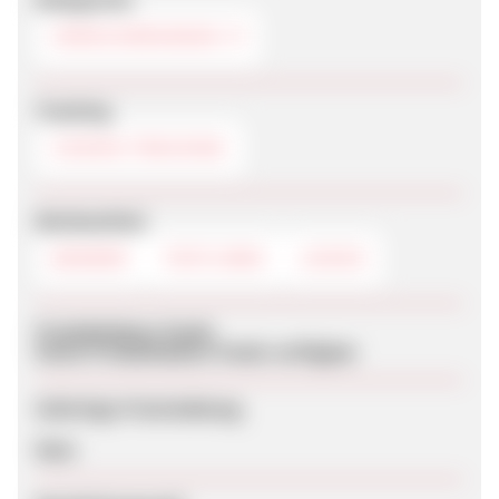
VERSICHERUNGEN
Tracking
COOKIE-TRACKING
Werbemittel
BANNER
TEXTLINKS
LOGOS
Produktdaten-Feeds
Keine Produktdaten-Feeds verfügbar
Sofortige Freischaltung
Nein