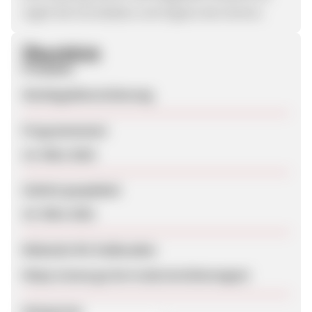
regelt die Grundsätze und Organe des Vereins.
Überblick
Produkte
Sterbegeldversicherung
Programmstart
14. März 2016
Zuletzt geupdatet
19. März 2021
Webseite für Endkunden
https://www.ge-be-in.de/versicherungen/
Kategorien