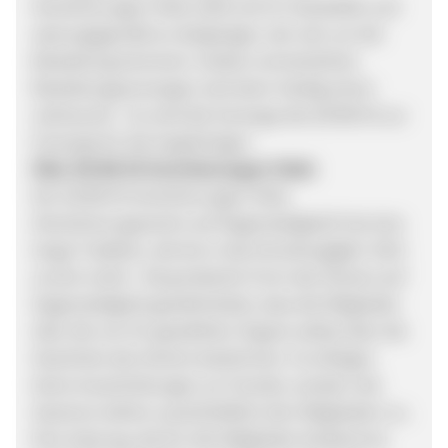
Versicherungen VVaG zahlt erst im Sterbefall und
satzungsgemäß an denjenigen, der sich um die
Bestattung kümmert. Andere vermeintliche
Bestattungsvorsorgen sind dann häufig schon
verbraucht. So wird die Vorsorge des GE·BE·IN zur
Fürsorge für die Angehörigen.
Über GE·BE·IN Versicherungen VVaG:
Der GE·BE·IN Versicherungen VVaG
(Versicherungsverein auf Gegenseitigkeit) hat eine
lange Tradition, die bis in das Gründungsjahr 1923
zurück reicht. Die juristische Form des Vereins auf
Gegenseitigkeit gewährleistet, dass die Mitglieder
über die von ihr gewählten Organe selbst über die
Geschicke des Vereins bestimmen. Es erfolgen
keine Ausschüttungen an Fremde, sondern die
Gewinne stehen ausschließlich den Mitgliedern zu.
Eine Satzung, die für alle Mitglieder bindend ist,