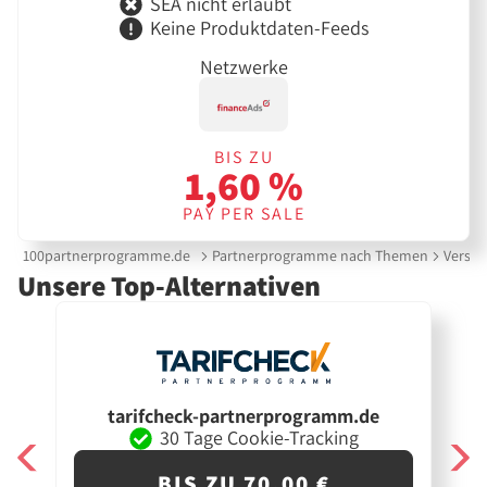
SEA nicht erlaubt
Keine Produktdaten-Feeds
Netzwerke
BIS ZU
1,60 %
PAY PER SALE
100partnerprogramme.de
Partnerprogramme nach Themen
Versic
Unsere Top-Alternativen
tarifcheck-partnerprogramm.de
30 Tage Cookie-Tracking
BIS ZU 70,00 €