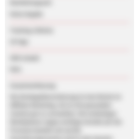
Bearbeitungszeit
Keine Angabe
Tracking-Lifetime
30 Tage
SEM erlaubt
Nein
Zusammenfassung
Die Sterbegeldversicherung ist eine Nische im
Affiliate Marketing. Sie ist mit passendem
Content gut zu vermarkten. Die textlastigen
Werbebanner zeigen wichtige Vorteile auf. Die
Provision bezieht sich auf die
Versicherungssumme und ist sehr lukrativ.