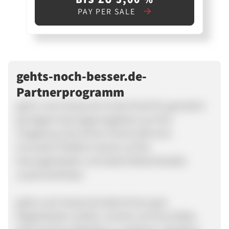
PAY PER SALE
gehts-noch-besser.de-
Partnerprogramm
geht’s-noch-besser.de ist das Portal für garantiert
günstigere Neuwagenangebote aus Ihrer
Umgebung. Das Online-Portal stellt eine
innovative Plattform bereit, auf der
Neuwagenkäufer und lokale Markenhändler
zusammenfinden.
gehts-noch-besser.de bietet Ihnen gute
Möglichkeiten einfach, schnell und ohne Risiko