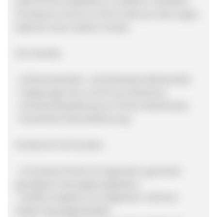
Geld mit Ihrer Webseite zu verdienen. Attraktive
Provisionen mit bis zu 9,43 € netto pro Sale sorgen
dabei für einen starken Umsatz.
Ihre Vorteile:
- Aufmerksamkeits- und klickstarke Werbemittel
- Vergütungen bis zu 9,43 € pro Abschluss
- Schnelle Bearbeitung von Online-Abschlüssen
- Persönliche Partnerbetreuung
Vorteile für Ihre Kunden:
- Innovatives Portal mit regionalen, garantiert
günstigeren Neuwagenangeboten
- Direkter Vergleich von Angeboten mehrerer
lokaler Neuwagenhändler