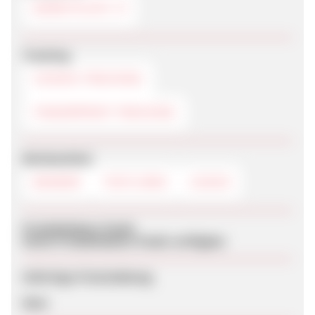
MARKTPLATZ
Tracking
COOKIE-TRACKING
FINGERPRINT-TRACKING
Werbemittel
BANNER
TEXTLINKS
LOGOS
Produktdaten-Feeds
Keine Produktdaten-Feeds verfügbar
Sofortige Freischaltung
Nein