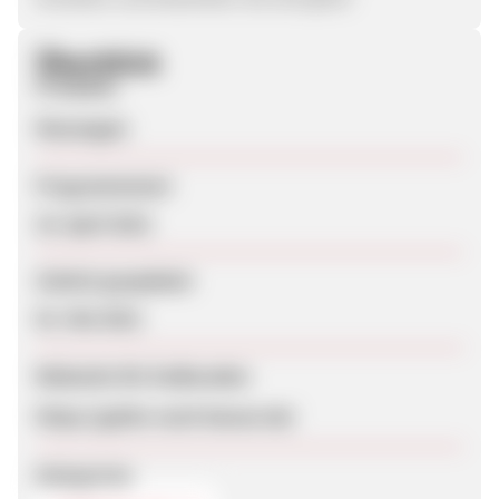
Überblick
Produkte
Neuwagen
Programmstart
23. April 2012
Zuletzt geupdatet
01. Mai 2012
Webseite für Endkunden
https://gehts-noch-besser.de/
Kategorien