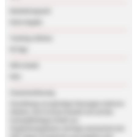
Bearbeitungszeit
Keine Angabe
Tracking-Lifetime
90 Tage
SEM erlaubt
Nein
Zusammenfassung
Vermittlung von günstigen Neuwagen mehrerer
Anbieter. Die Provision bezieht sich auf den
kostenpflichtigen Erhalt von
Vergleichsangeboten und liegt maximal bei 9,43
EUR. Eigene Zusatztexte zum Angebot sind