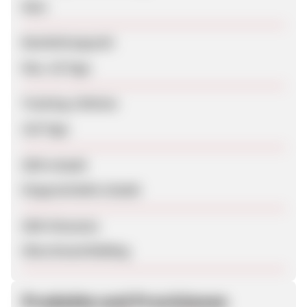
Nein
Bearbeitungszeit
Max. 28 Tage
Tracking-Lifetime
120 Tage
SEM erlaubt
Eingeschränkt erlaubt
SEM-Hinweise
Ohne Brand Bidding
Produkte und Provisionen