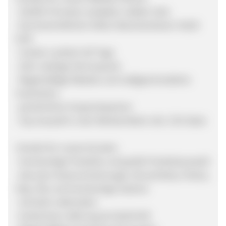
-20,00% Provision auf jeden validen Sale
-Durchschnittlicher Netto-Warenkorbwert: 40,00
EUR
-Cookie-Laufzeit 120 Tage
-Sehr niedrige Stornoquote
-Regelmäßige Rabatte und maßgeschneiderte
Gutscheine
-persönlicher Ansprechpartner
-Top-Auswahl in den Werbemitteln inkl. CSV-Datei
Vorteile für unsere Kunden
-hochwertige Produkte und große Produktauswahl
-darunter Gewürzmischungen, Bruschettas, Pestos,
Dips, Öle und hochwertige Salamis
-schnelle Lieferzeiten
-kostenlose Lieferung ab 30,00 EUR