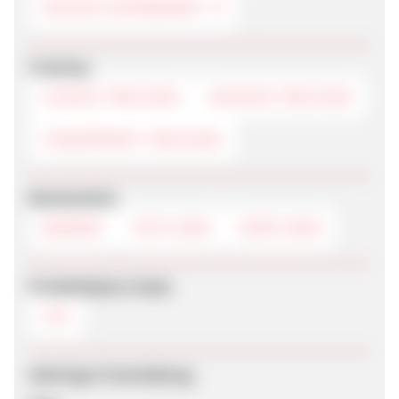
ONLINE-SUPERMARKT
Tracking
COOKIE-TRACKING
SESSION-TRACKING
FINGERPRINT-TRACKING
Werbemittel
BANNER
TEXTLINKS
DEEPLINKS
Produktdaten-Feeds
CSV
Sofortige Freischaltung