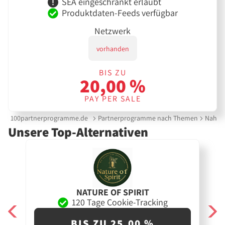
SEA eingeschränkt erlaubt
Produktdaten-Feeds verfügbar
Netzwerk
vorhanden
BIS ZU
20,00 %
PAY PER SALE
100partnerprogramme.de
Partnerprogramme nach Themen
Nahrun
Unsere Top-Alternativen
NATURE OF SPIRIT
120 Tage Cookie-Tracking
BIS ZU 25,00 %