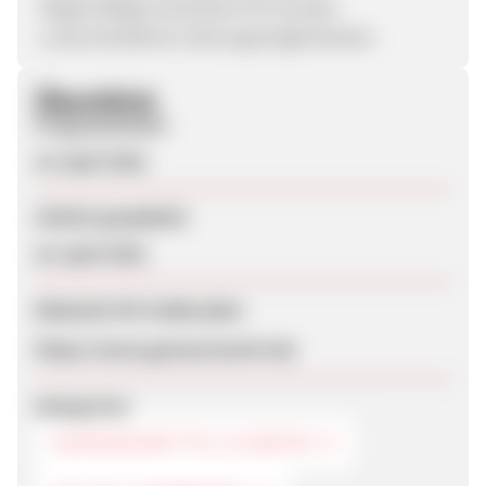
-Regelmäßige Gutscheine für Kunden
-unterschiedliche Zahlungsmöglichkeiten
Überblick
Programmstart
14. April 2021
Zuletzt geupdatet
16. April 2021
Webseite für Endkunden
https://www.gewuerzwerk.de/
Kategorien
NAHRUNGSMITTEL & GENUSS