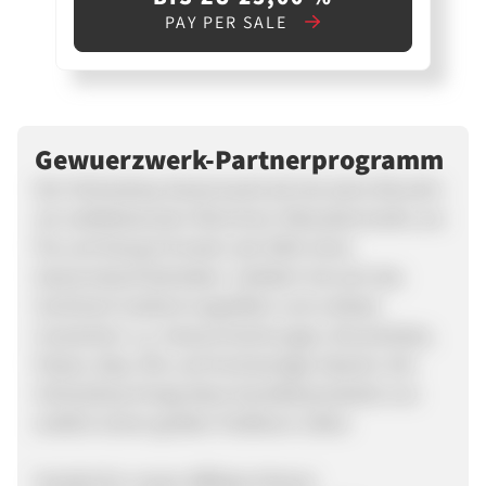
PAY PER SALE
Gewuerzwerk-Partnerprogramm
Der Onlineshop Gewürzwerk.de hat seine Wurzeln
am weltbekannten Münchner Viktualienmarkt, wo
Pia und Georg Fürmeier seit 2002 einen
Gewürzstand betreiben. Seitdem hat sich das
Sortiment laufend vergrößert und umfasst
inzwischen u.a. Gewürzmischungen, Bruschettas,
Pestos, Dips, Öle und hochwertige Salamis. Der
Onlineshop bringt diese Genießerprodukte nun
endlich einem großen Publikum näher.
Vorteile für unsere Affiliate-Partner