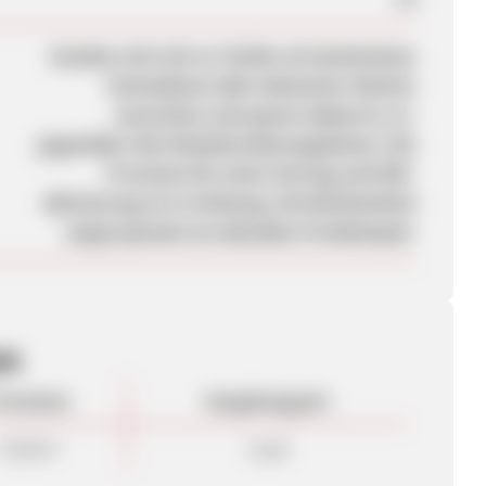
Kunden sich sich zu Tarifen ein bestimmtes
Smartphone aller bekannter Marken
aussuchen und sparen dadurch u.U.
gegenüber den Netzbetreiberangeboten. Die
Provision für einen Vertrag und SIM-
Aktivierung ist in Ordnung. Die Werbemittel
zeigen jeweils ein aktuelles Preisbeispiel.
en
rovision
Vergütungsart
20,00 €
Lead