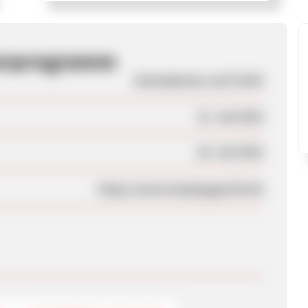
nerprogramm
Smartphones und Tarife
21. Juli 2015
28. Juli 2015
https://www.handyagent24.de