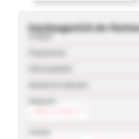
handyagent24.de-Part
Produkte
Programmstart
Zuletzt geupdatet
Webseite für Endkunden
Kategorien
HANDY & TARIFE
Tracking