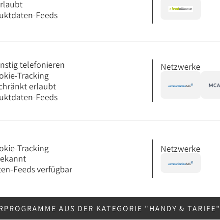
erlaubt
uktdaten-Feeds
nstig telefonieren
Netzwerke
okie-Tracking
chränkt erlaubt
uktdaten-Feeds
okie-Tracking
Netzwerke
bekannt
en-Feeds verfügbar
RPROGRAMME AUS DER KATEGORIE "HANDY & TARIFE