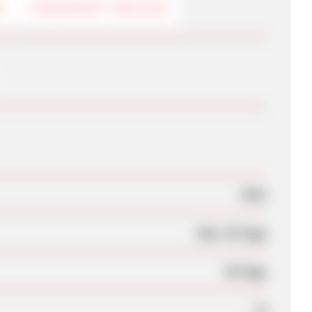
G
FINGERPRINT-TRACKING
Nein
Max. 56 Tage
90 Tage
Ja