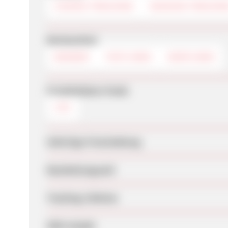
COOKIE-TRACKING
SESSION-TRACKIN
Werbemittel
BANNER
TEXTLINKS
DEEPLINKS
Produktdaten-Feeds
CSV
Sofortige Freischaltung
Bearbeitungszeit
Tracking-Lifetime
SEM erlaubt