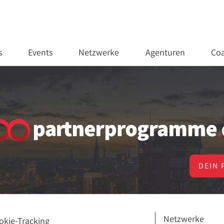
s
Events
Netzwerke
Agenturen
Coa
DEIN 
Netzwerke
okie-Tracking