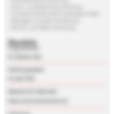
- Storno- und Reiseschutzversicherung
- Incoming-Versicherung für ausländische Gäste
- Mietwagen- & Camper-Versicherung
- Fahrrad- und E-Bike-Versicherung
Überblick
Programmstart
03. Oktober 2022
Zuletzt geupdatet
26. April 2023
Webseite für Endkunden
https://www.hansemerkur.at/