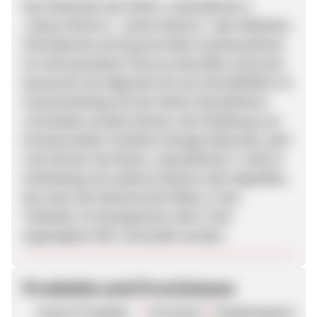
Das Einbuchen der Marke „HanseMerkur“,
„Hanse-Merkur“, „Hanse Merkur“ oder ähnlicher
Schreibweise als Keyword über Suchmaschinen
ist nicht gestattet! Hiervon betroffen sind auch
Keywords, die allgemein hin als Schreibfehler im
Zusammenhang mit der Marke HanseMerkur
verstanden werden können. Bei Schaltung von
kommerziellen Textlinks (Google Adwords), darf
vom Partner die Marke „HanseMerkur“ nicht in
Verbindung mit anderen Marken oder Begriffen,
die unter das Markenrecht fallen, in der
Titelzeile, im Anzeigentext oder in der
angezeigten URL verwendet werden.
Produkte und Provisionen
Unsere Produkte
Provision
Vergütungsart