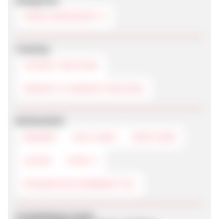
Kategorien
VERSICHERUNGEN
Tracking
COOKIE-TRACKING
SERVER TO SERVER TRACKING
Werbemittel
BANNER
TEXTLINKS
DEEPLINKS
LOGOS
HTML 5
DYNAMISCHE WERBEMITTEL
Produktdaten-Feeds