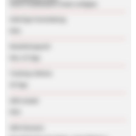
Keine Produktdaten-Feeds verfügbar
Sofortige Freischaltung
Nein
Bearbeitungszeit
Max. 52 Tage
Tracking-Lifetime
30 Tage
SEM erlaubt
Nein
SEM-Hinweise