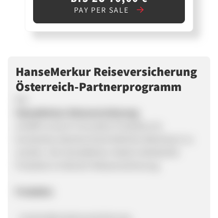
PAY PER SALE
HanseMerkur Reiseversicherung
Österreich-Partnerprogramm
Die
HanseMerkur Reiseversicherung
schafft es durch innovative Produkte ein
konstantes überdurchschnittliches Wachstum zu
erzielen. Die HanseMerkur bietet individuelle
Produkte im Bereich Reiseversicherung.
Produkte:
- Auslandskrankenversicherung