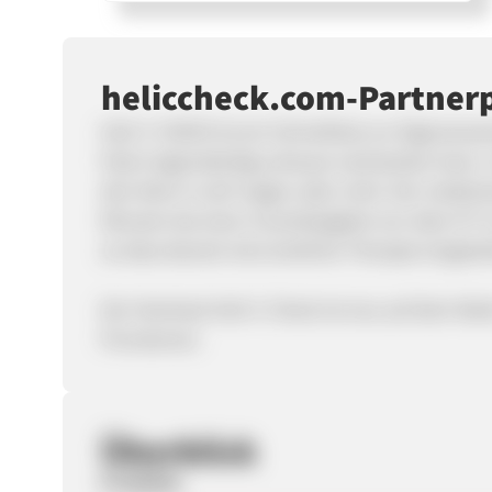
heliccheck.com-Partne
Heli-C-CHECK ist ein Schnelltest zur Eigenan
Pylori eigenständig zuhause nachweisen kann. 
den Keim in sich tragen oder nicht. Der medizin
Minuten bei einer Zuverlässigkeit von über 97 
so dass danach eine ärztliche Therapie eingele
Der Heimtest Heli-C-Check ist neu auf dem Mark
Provisionen.
Überblick
Produkte