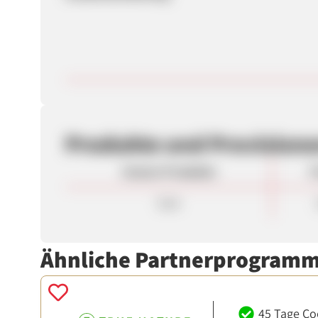
Produkte und Provision
Unsere Produkte
P
Sale
Ähnliche Partnerprogram
45 Tage Co