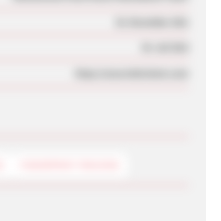
03. November 2011
30. Juli 2012
https://www.heliccheck.com/
G
FINGERPRINT-TRACKING