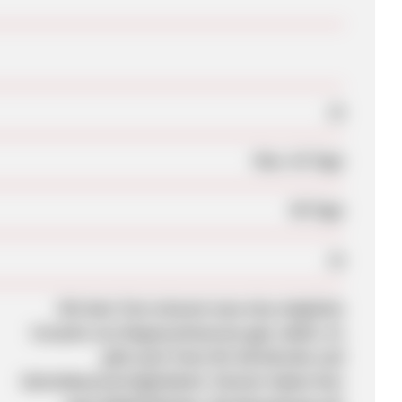
Ja
Max. 42 Tage
90 Tage
Ja
Mit dem Test erkennt man eine mögliche
Ursache von Magenschmerzen ggf. selbst. Es
gibt auch Tests für Darmkrebs und
Getreideunverträglichkeit. Partner haben hier