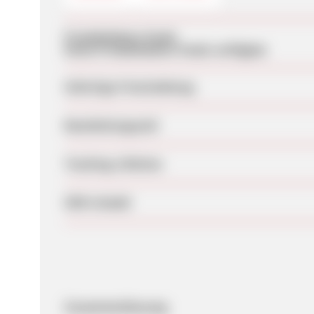
Produktdaten-Feeds
Keine Produktdaten-Feeds verfügbar
Sofortige Freischaltung
Bearbeitungszeit
Tracking-Lifetime
SEM erlaubt
Zusammenfassung