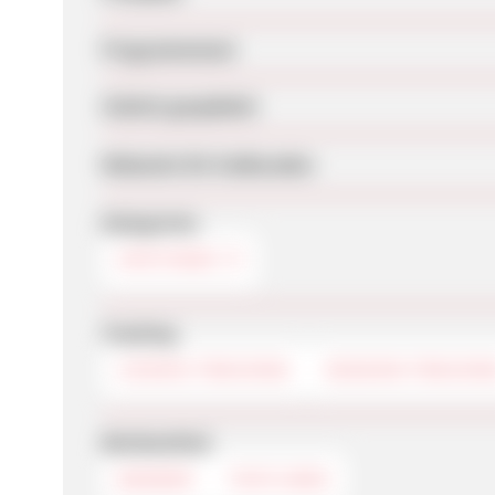
Programmstart
Zuletzt geupdatet
Webseite für Endkunden
Kategorien
APOTHEKE
Tracking
COOKIE-TRACKING
SESSION-TRACKIN
Werbemittel
BANNER
TEXTLINKS