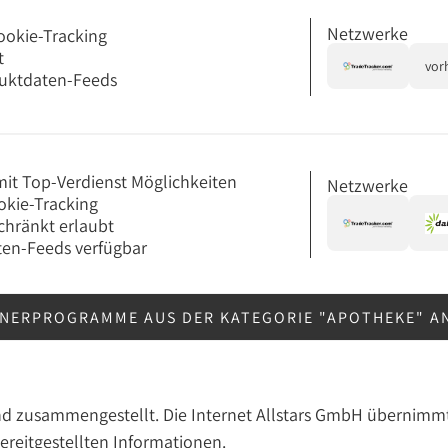
Netzwerke
ookie-Tracking
t
vor
uktdaten-Feeds
it Top-Verdienst Möglichkeiten
Netzwerke
okie-Tracking
chränkt erlaubt
en-Feeds verfügbar
TNERPROGRAMME AUS DER KATEGORIE "APOTHEKE" 
nd zusammengestellt. Die Internet Allstars GmbH übernimmt
bereitgestellten Informationen.