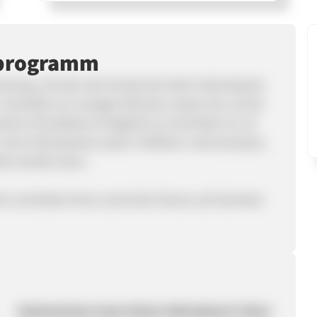
rprogramm
wendung, mit dem der Kunde den Keim Helicobacter
Innerhalb von wenigen Minuten wissen Sie, ob Sie
ische Schnelltest ermöglicht es innerhalb von 10
% eine Helicobacter-pylori-Infektion nachzuweisen,
itet werden kann.
t und bietet Ihnen somit die Chance auf lukrative
Nachweistest eines Keims Helicobacter Pylori