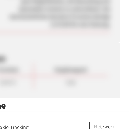
gute Möglichkeiten, die Bewerbung mit
passendem Content zu unterstützen. Die
durchschnittiche lukrative Provision beträgt
3,75 EUR für eine Packung.
en
rovision
Vergütungsart
15,00 %
Sale
me
Netzwerk
okie-Tracking