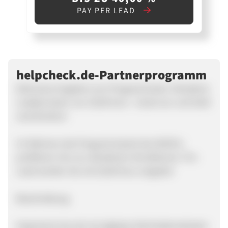
PAY PER LEAD
helpcheck.de-Partnerprogramm
Exklusives Angebot zum Programmstart: Attraktive
Leadprovision von 20,00 Euro - Gutes tun und Geld
verschenken!
Im Rahmen des Programmstarts bei ADCELL
profitieren Sie von attraktiven Konditionen. Pro
Lead werden Sie mit 20,00 Euro vergütet!
Beschreibung
helpcheck hat sich als digitaler Rechtsdienstleister