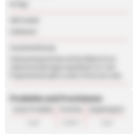
60 Tage
SEM erlaubt
Unbekannt
Zusammenfassung
Verbraucherportal das auf den Widerruf von
Lebensversicherungen spezialisiert ist. Zum
Programmstart gibt es satte 15 Euro pro Lead.
Produkte und Provisionen
Unsere Produkte
Provision
Vergütungsart
Lead
20,00 €
Lead