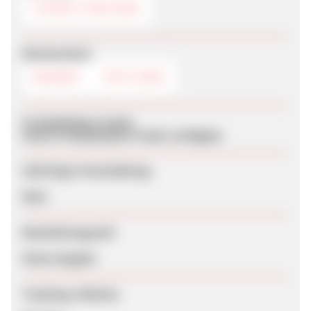
COOKIE-TRACKING
Werbemittel
BANNER
TEXTLINKS
Produktdaten-Feeds
Keine Produktdaten-Feeds verfügbar
Sofortige Freischaltung
Nein
Bearbeitungszeit
Keine Angabe
Tracking-Lifetime