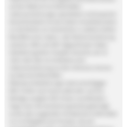
auf den Widerruf von fehlerhaften
Lebensversicherungen spezialisiert und kooperiert
deutschlandweit mit den besten Anwaltskanzleien
um die Rechte von Versicherten zu stärken.Sollten
Betroffene eine Lebens- oder Rentenversicherung
zwischen 1994 und 2007 abgeschlossen haben
(statistisch gesehen hat jeder Deutsche, der 35
Jahre oder älter ist mindestens eine
Lebensversicherung aus dem Zeitraum), können
sie diese bei fehlerhaften
Widerspruchsbelehrungen dank einschlägiger
BGH-Urteile noch heute widerrufen und ihre
Beiträge zuzüglich 50% Zinsen zurückfordern.
Sogar wenn die Versicherung bereits gekündigt
wurde oder ausgelaufen ist.helpcheck erhält dabei
nur im Erfolgsfall eine Provision, die sich