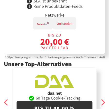
SEA ist unbekannt
Keine Produktdaten-Feeds
Netzwerke
vorhanden
BIS ZU
20,00 €
PAY PER LEAD
100partnerprogramme.de
Partnerprogramme nach Themen
Auftra
Unsere Top-Alternativen
daa.net
60 Tage Cookie-Tracking
BIS ZU 40,00 %