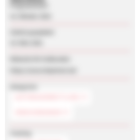
Programmstart
16. Oktober 2016
Zuletzt geupdatet
19. März 2021
Webseite für Endkunden
https://www.helpcheck.de/
Kategorien
AUFTRAGSVERMITTLUNG
VERSICHERUNGEN
Tracking