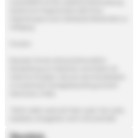
ausschließlich auf die zusätzliche Rückerstattung
bezieht.Zum Programmstart stellt Ihnen
helpcheck gerne auch individuelle Werbemittel zur
Verfügung.
Provision
Bewerben Sie die verbraucherfreundliche
Dienstleistung von helpcheck und erhalten Sie
20,00 Euro für jeden Lead, der seine Kontaktdaten
zur kostenlosen Vertragsüberprüfung einreicht
(Nachname, E-Mail).
*(Nicht-valide Leads sind: Fake-Leads, Test-Leads,
Duplikate, Antragsteller nicht in DE wohnhaft)
Überblick