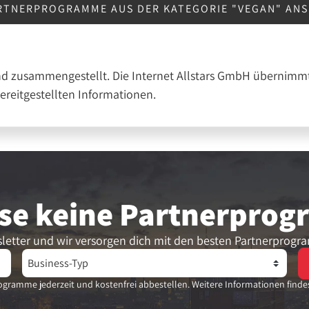
RTNERPROGRAMME AUS DER KATEGORIE "VEGAN" AN
nd zusammengestellt. Die Internet Allstars GmbH übernimmt
bereitgestellten Informationen.
se keine Partner­pro
letter und wir versorgen dich mit den besten Partnerprogr
gramme jederzeit und kostenfrei abbestellen. Weitere Informationen finde