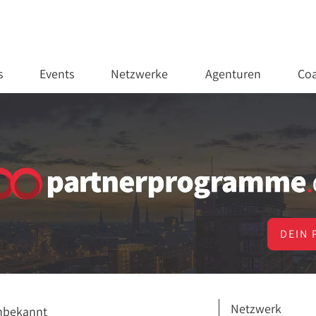
s
Events
Netzwerke
Agenturen
Coa
DEIN 
Netzwerk
nbekannt