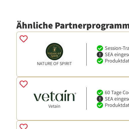
Ähnliche Partnerprogram
Session-Tr
SEA einges
Produktdat
NATURE OF SPIRIT
60 Tage Co
SEA einges
Produktdat
Vetain