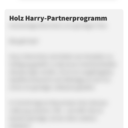
Holz Harry-Partnerprogramm
Hochwertiges Brennholz zum günstigen Preis
Wie geht das?
Harry's Brennholz wird direkt vom Hersteller zur
Verfügung gestellt, so dass teure Zwischenhändler
übersprungen werden. Durch ein ausgeklügeltes
Speditionsnetzwerk wird abhängig von der PLZ
immer ein günstiger Lieferpreis gewährt.
Im Schnitt liegt ein Raummeter Holz inklusive
Lieferung zwischen 179€ - und 229€. Dies ist
deutlich günstiger, als bei vielen anderen
Anbietern.