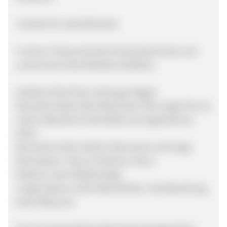
3 Sorten für viele Wünsche
In Harry's Shop sind drei Sorten Brennholz und
vorerst eine Sorte Briketts erhältlich.
Hartholz-Mix (Preis-Leistungs-Sieger)
Brennholz Birke (Die ätherischen Öle sorgen für ein
schön bläuliches Flammbild und angenehmen
Duft.)
Brennholz Esche (Hoher Brennwert und lange
Brenndauer: Harry’s Premium-Holz.)
Details zu den Briketts folgt
Lange Saisons, hohe Warenkörbe, Top Bewertung,
keine Retouren