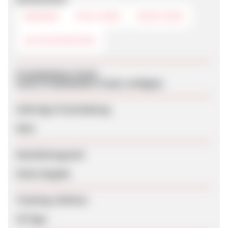
BANNER
TEXTLINKS
DEEPLINKS
GUTSCHEINCODE
Produktdaten-Feeds
Keine Produktdaten-Feeds verfügbar
Sofortige Freischaltung
Nein
Bearbeitungszeit
Keine Angabe
Tracking-Lifetime
30 Tage