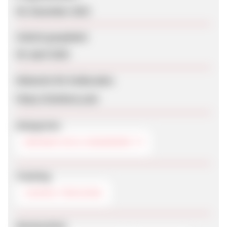
09. Dezember 2019
Zuletzt geupdatet
09. April 2020
Webseite für Endkunden
https://holzharry.de/
Kategorien
REPARATUR & HANDWERK
Tracking
COOKIE-TRACKING
Werbemittel