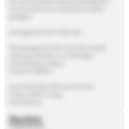
Der durchschnittliche Warenkorb beträgt 350 €
und wird zeitnah durch passende CrossSells
gesteigert.
USPs gegenüber dem Endkunden
Sehr günstiges Brennholz mit hoher Qualität
Lieferung innerhalb von 4-6 Werktagen
Fachmännischer Support
Vorteile für Affiliates
Hohe Warenkörbe (350 € Durchschnitt)
Cookie-Laufzeit: 30 Tage
keine Retouren
Überblick
Programmstart