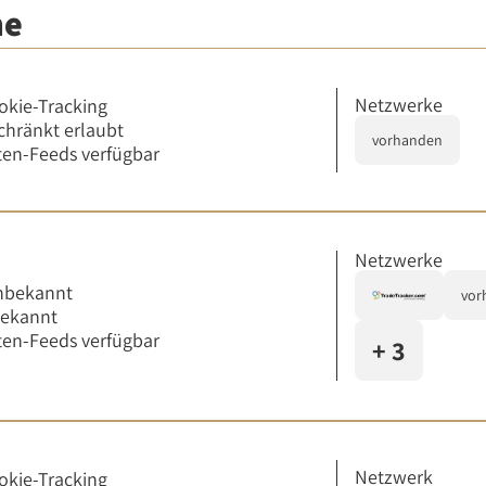
me
Netzwerke
okie-Tracking
chränkt erlaubt
vorhanden
en-Feeds verfügbar
Netzwerke
nbekannt
vor
bekannt
en-Feeds verfügbar
+ 3
Netzwerk
okie-Tracking