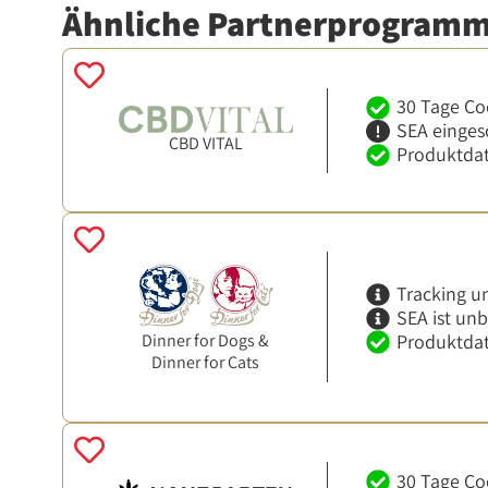
Ähnliche Partnerprogram
30 Tage Co
SEA einges
CBD VITAL
Produktdat
Tracking u
SEA ist un
Produktdat
Dinner for Dogs &
Dinner for Cats
30 Tage Co