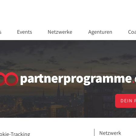
s
Events
Netzwerke
Agenturen
Coa
DEIN 
Netzwerk
okie-Tracking