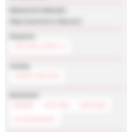
Webseite für Endkunden
https://www.horror-shop.com/
Kategorien
KOSTÜME & PARTY
Tracking
COOKIE-TRACKING
Werbemittel
BANNER
TEXTLINKS
DEEPLINKS
GUTSCHEINCODE