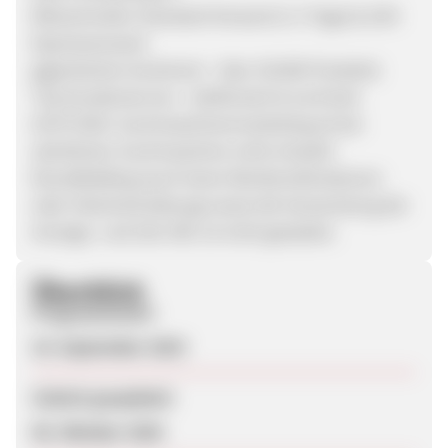
Blitzschneller Standard Versand (1-3 Tage) & 24H
Expressversand
gigantisches Sortiment - über 30.000 Produkte
Top Kundenservice - telefonisch & via Email
ACHTUNG: Suchmaschinenmarketing ist bei
sämtlichen Suchmaschine nicht erlaubt!
Brandbidding (auch keine Wortkombinationen
oder Falschschreibung) sowie die Verwendung der
Anzeige- und Ziel URL ist nicht gestattet.
Überblick
Programmstart
19. September 2019
Zuletzt geupdatet
06. Oktober 2020