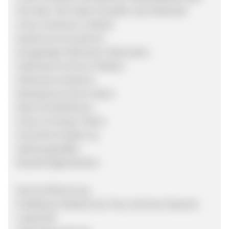
Star Wars. Wir haben für jeden das Passende!
Unser Sortiment umfasst:
Kostüme & Accessoires
Einzigartige Halloween Dekoration
Halloween & Horror Masken
Halloween Kostüme
Mottoparty & Event Ideen
Motiv Kontaktlinsen
Scherz & Vampir Zähne
Schminke & Make Up
Spielzeugwaffen
Bezahlmöglichkeiten:
Kauf auf Rechnung
Kreditkarte (Mastercard, Visa, American Express)
Lastschrift