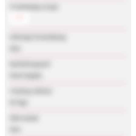
Produktdaten-Feeds
CSV
Sofortige Freischaltung
Nein
Bearbeitungszeit
Keine Angabe
Tracking-Lifetime
60 Tage
SEM erlaubt
Nein