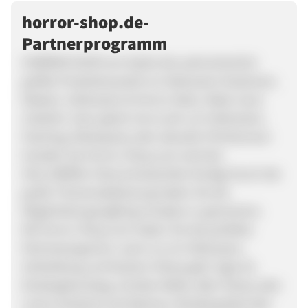
horror-shop.de-
Partnerprogramm
HORROR-SHOP.com bietet die wahrscheinlich
größte Produktauswahl an Halloween Kostümen,
Masken, Halloween & Horror Deko, Make-Up &
Zubehör. Ganz gleich ob es sich um Halloween,
Fasching, Mottoparty oder aktuelle Filmlizenzen
handelt, bei Horror-Shop.com wird der
HALLOWEEN, Party & Kostümfan fündig! Durch die
große Themenabdeckung haben Sie die
Möglichkeit ganzjährig Umsätze zu generieren.
Mit Horror-Shop.com haben Sie das perfekte
Partnerprogramm, wenn es um Halloween,
Verkleidung und Kostüm-Partys geht. Egal ob
Kindergeburtstag, Zombie-Walks, 80er-Partys oder
Lizenz-Kostüme wie Batman, Breaking Bad oder