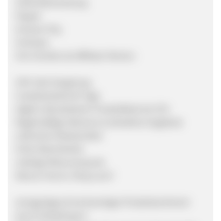
Sofortüberweisung
Paypal
Amazon Pay
Vorkasse
Ihre Vorteile als Affiliate-Partner:
10% Sale Vergütung
Cookielaufzeit 60 Tage
täglich aktualisierter Produktfeed als CSV
Regelmäßige Aktionen & attraktive Angebote
zahlreiche Werbemittel
Hohe Warenkörbe
niedrige Retourenquote
Warum Horror-Shop.com?
einzigartiges & hochwertiges Produktsortiment
durch Direktimport