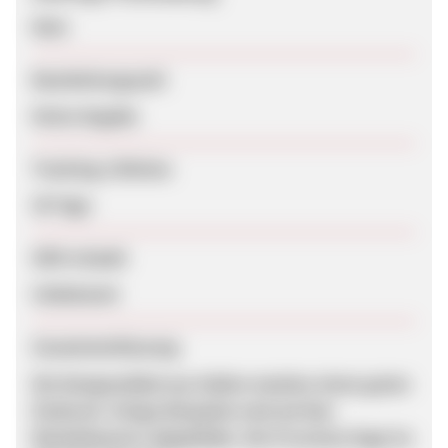
Nein
Bearbeitungszeit
Keine Angabe
Tracking-Lifetime
30 Tage
SEM erlaubt
Unbekannt
Zusammenfassung
Die Designmöbel aus Italien machen einen guten
Eindruck. Einige Beispiele sind auf den
Werbebannern abgebildet. Die Provision liegt im