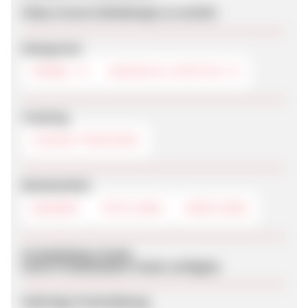
https://www.italiadesigns.co.uk/de/
Kategorien
MÖBEL
DESIGN & LIFESTYLE
Tracking
COOKIE-TRACKING
Werbemittel
BANNER
TEXTLINKS
DEEPLINKS
Produktdaten-Feeds
Keine Produktdaten-Feeds verfügbar
Sofortige Freischaltung