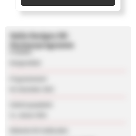
Italia Designs DE-
Partnerprogramm
Produkte
Designmöbel
Programmstart
04. Dezember 2015
Zuletzt geupdatet
11. Januar 2016
Webseite für Endkunden