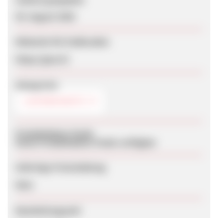
05. August 2026
Webseite für Endkunden
https://jow.fr/
Kategorien
LIEFERDIENSTE
Produktdaten-Feeds
Keine Produktdaten-Feeds verfügbar
Sofortige Freischaltung
Nein
Bearbeitungszeit