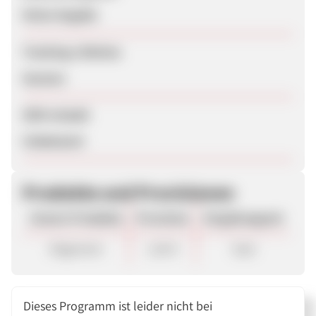
Keine Angabe
Tracking-Lifetime
Session
SEM erlaubt
Unbekannt
Produkte und Provisionen
Unsere Produkte
Provision
Vergütungsart
Allgemein
1,40 €
Sale
Dieses Programm ist leider nicht bei