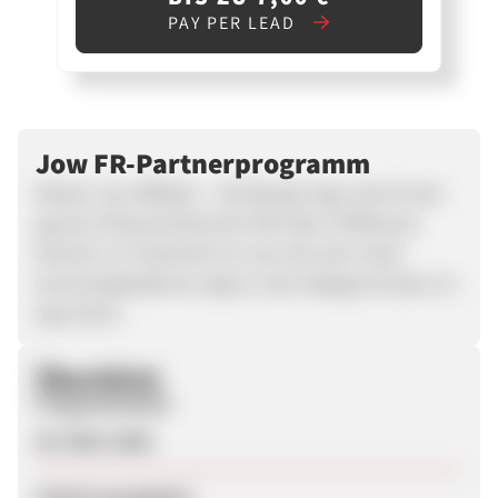
PAY PER LEAD
Jow FR-Partnerprogramm
Werde Jow-Affiliate – die Rezept-App, die dir den
ganzen Einkauf abnimmt! Mit über 6 Millionen
Nutzern in Frankreich ist Jow eine der meist
heruntergeladenen Apps in der Kategorie Essen im
App Store.
Überblick
Programmstart
26. März 2026
Zuletzt geupdatet