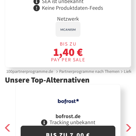
SEA ist unbekannt
Keine Produktdaten-Feeds
Netzwerk
BIS ZU
1,40 €
PAY PER SALE
100partnerprogramme.de
Partnerprogramme nach Themen
Liefer
Unsere Top-Alternativen
bofrost.de
Tracking unbekannt
BIS ZU 7,00 €