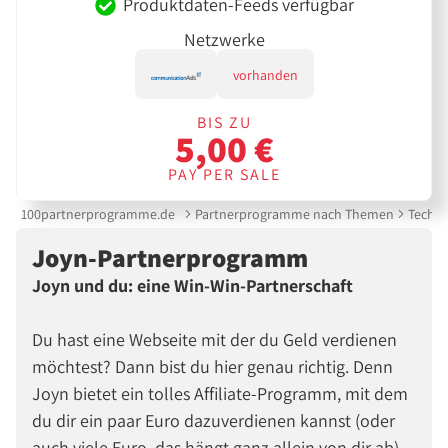
Produktdaten-Feeds verfügbar
Netzwerke
vorhanden
BIS ZU
5,00 €
PAY PER SALE
100partnerprogramme.de
Partnerprogramme nach Themen
Techni
Joyn-Partnerprogramm
Joyn und du: eine Win-Win-Partnerschaft
Du hast eine Webseite mit der du Geld verdienen
möchtest? Dann bist du hier genau richtig. Denn
Joyn bietet ein tolles Affiliate-Programm, mit dem
du dir ein paar Euro dazuverdienen kannst (oder
auch viele Euro, das hängt ganz allein von dir ab).