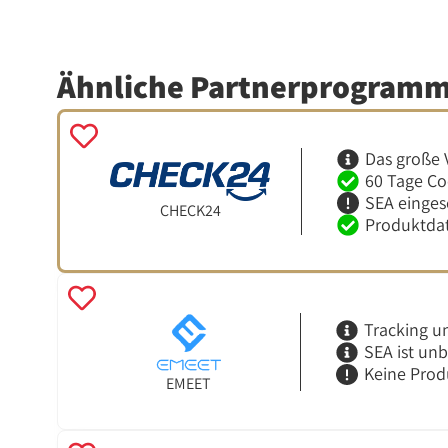
Ähnliche Partnerprogram
Das große 
60 Tage Co
SEA einges
CHECK24
Produktdat
Tracking u
SEA ist un
Keine Prod
EMEET