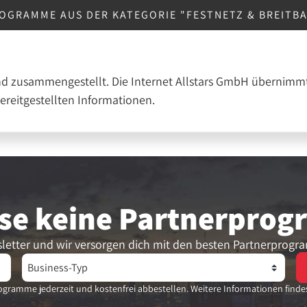
OGRAMME AUS DER KATEGORIE "FESTNETZ & BREITB
nd zusammengestellt. Die Internet Allstars GmbH übernimmt
bereitgestellten Informationen.
se keine Partner­pro
letter und wir versorgen dich mit den besten Partnerprogr
gramme jederzeit und kostenfrei abbestellen. Weitere Informationen finde