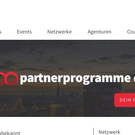
s
Events
Netzwerke
Agenturen
Coa
DEIN 
Netzwerk
nbekannt