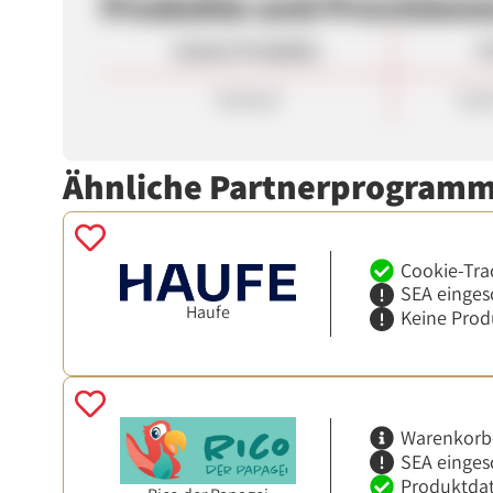
Produkte und Provision
Unsere Produkte
P
Verkauf
25,0
Ähnliche Partnerprogram
Cookie-Tra
SEA einges
Haufe
Keine Prod
Warenkorb
SEA einges
Produktdat