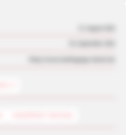
27. August 2021
03. September 2021
https://www.landingpage-ebook.de/
ONIK
G
FINGERPRINT-TRACKING