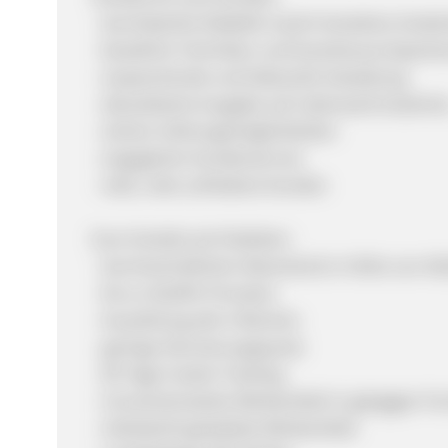
- durchdachte Didaktik macht Verstehen kinder
- bewährte Techniken und brandneues Experte
- ansprechende und liebevolle Gestaltung
- aktualisierte Ausgabe auf Lebenszeit kostenlo
- sichere Zahlungsmöglichkeiten
- engagierter Kundenservice
- viele, viele zufriedene Kunden
Eure Vorteile als Publisher:
- durchschnittlicher Warenkorb in Höhe von 49,
- bis zu 50,00% Provision
- Auszahlung alle 4 Wochen
- geringe Stornierungsquote
- 90 Tage Cookie Tracking
- Conversionstarke Werbemittel in gängigen F
- individuell gestaltete Werbemittel