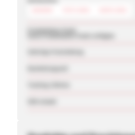
Werbemittel
BANNER
TEXTLINKS
DEEPLINKS
Produktdaten-Feeds
Keine Produktdaten-Feeds verfügbar
Sofortige Freischaltung
Bearbeitungszeit
Tracking-Lifetime
SEM erlaubt