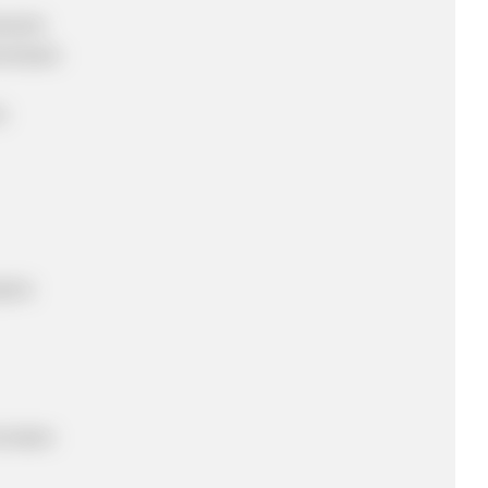
leicht
nwissen
s
90 €
ormaten