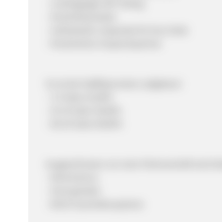
- Landingpage A/B-Testing
- Ansichtsexemplar
- Individuelle Leseprobe für Eure Seite
- Persönlicher Ansprechpartner
So ist die Staffelprovision aufgebaut:
- 1-9 Sales 25,00%
- 10-19 Sales 30,00%
- Ab 20 Sales 40,00%
Ausgeschlossen von einer Partnerschaft sind Se
- Extremismus
- Homophobie
- MLM/ Pyramidensysteme