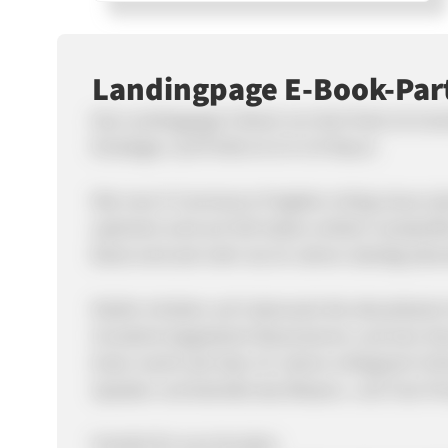
Landingpage E-Book-Pa
Das Landingpage E-Book von Karl Kratz ist inz
Einsteiger und Profis im D-A-CH Raum.
Wie man E-Commerce Projekte richtig clever p
optimiert wird auf 320 Seiten einfach verständ
Book wird seit mehr als 10 Jahren ständig überar
Käufer erhalten auf Lebenszeit die aktualisiert
Hunderte begeisterte Rezensionen und eine Sto
Kratz macht seit über 25 Jahren erfolgreich Onl
Speaker und betreibt das Wissens- und Tool-Po
Vorteile für eure Kunden: