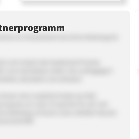
rtnerprogramm
wischen ein Standardwerk des Online Marketings für
lant und umsetzt oder bestehende Prozesse
lich und unterhaltsam erklärt. Das Landingpage E-
beitet, aktualisiert und verbessert.
e Version ohne zusätzliche Kosten per Mail.
rnoquote von unter 1% sprechen für sich. Karl
ine Marketing, ist Dozent, Autor, beliebter Keynote
rtal karlsCORE.