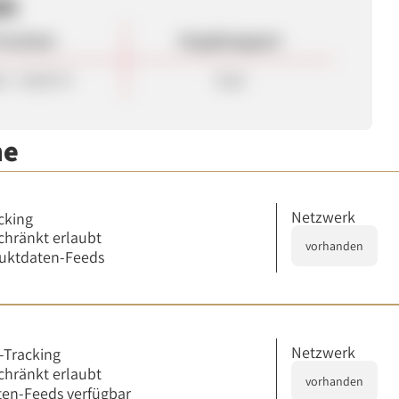
en
rovision
Vergütungsart
0 - 40,00 %
Sale
me
Netzwerk
cking
chränkt erlaubt
vorhanden
uktdaten-Feeds
Netzwerk
-Tracking
chränkt erlaubt
vorhanden
en-Feeds verfügbar