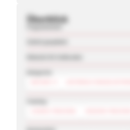
Überblick
Programmstart
Zuletzt geupdatet
Webseite für Endkunden
Kategorien
BÜCHER
UNTERHALTUNGSELEKTR
Tracking
COOKIE-TRACKING
SESSION-TRACKIN