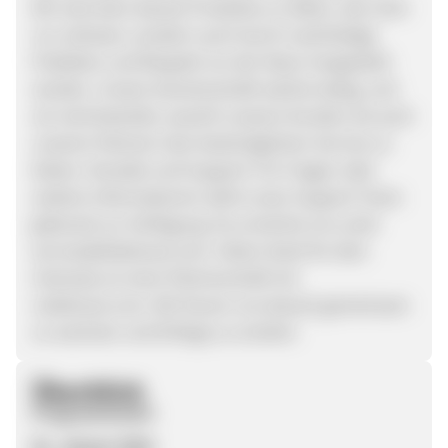
Wir sind stolz darauf, Produkte zu liefern, die nicht
nur wirksam, sondern auch durch nachhaltige
Praktiken und Respekt vor der Natur hergestellt
werden. Unsere Gemeinschaft wächst stetig, und
wir sind bestrebt, sowohl unseren Kunden als auch
unseren Partnern den bestmöglichen Service zu
bieten. Kontakt und Support: Für Fragen oder
weitere Informationen steht unser Support-Team
jederzeit zur Verfügung. Du erreichst uns unter
service@lebekraut.com. Vielen Dank für dein
Interesse an einer Partnerschaft mit
Lebekraut.com. Wir freuen uns darauf, gemeinsam
zu wachsen und Erfolge zu erzielen
Überblick
Programmstart
01. Januar 2024