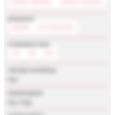
COOKIE-TRACKING
SESSION-TRACKING
Werbemittel
BANNER
GUTSCHEINCODE
Produktdaten-Feeds
CSV
XML
RSS
Sofortige Freischaltung
Nein
Bearbeitungszeit
Max. 5 Tage