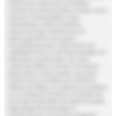
Kunden durch authentische und effektive
natürliche Gesundheitsprodukte zu fördern und zu
verbessern. Produktangebot: Unsere
Produktpalette umfasst verschiedene
Kräutermischungen, spezielle Tees und
Ergänzungsmittel für verschiedene
Gesundheitsbedürfnisse. Jedes Produkt wird
sorgfältig formuliert, um die höchste Qualität und
Wirksamkeit zu gewährleisten. Wir nutzen
traditionelles Wissen kombiniert mit moderner
Wissenschaft, um sicherzustellen, dass unsere
Produkte sicher und effektiv sind. Vorteile für
Affiliates: Als Affiliate von Lebekraut.com profitierst
du von: Attraktiven Provisionen auf Verkäufe, die
durch deine Werbemaßnahmen generiert werden.
Regelmäßigen Aktualisierungen zu
Produktneuheiten und exklusiven Angeboten.