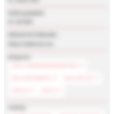
Zuletzt geupdatet
10. Juli 2024
Webseite für Endkunden
https://Lebekraut.com
Kategorien
DIÄT & NAHRUNGSERGÄNZUNG
BIO & NATURKOST
BIO & NATUR
50PLUS
DEALS
Tracking