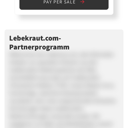
PAY PER SALE
Lebekraut.com-
Partnerprogramm
Willkommen bei Lebekraut.com, dem führenden
Anbieter von speziellen Kräutern aus den
traditionellen Medizinsystemen der Welt,
einschließlich Ayurveda und Traditioneller
Chinesischer Medizin (TCM). Unsere Mission ist es,
hochwertige, natürliche Kräuterprodukte
anzubieten, die in den entsprechenden klinischen
Einrichtungen dieser traditionellen
Medizinrichtungen verwendet werden. Wir
engagieren uns dafür, das Wohlbefinden unserer