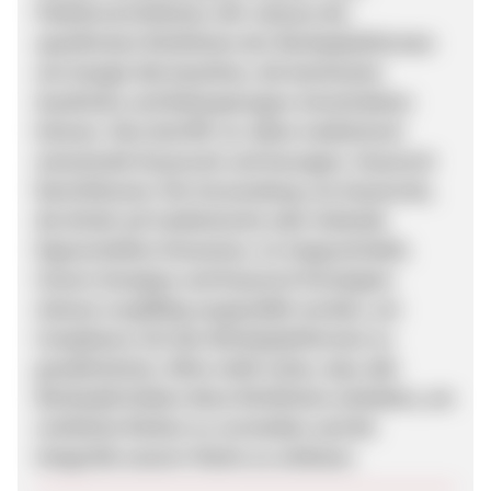
Plattformrichtlinien: Wir müssen die
spezifischen Richtlinien der Werbeplattformen
wie Google Ads beachten, die bestimmte
Ausdrücke und Behauptungen einschränken
können. Dies betrifft vor allem medizinisch
anmutende Keywords und Aussagen. Keyword-
Restriktionen: Die Verwendung von Keywords,
die direkt auf medizinische oder heilende
Eigenschaften hinweisen, ist eingeschränkt.
Unsere Anzeigen und Keyword-Strategien
müssen sorgfältig ausgewählt werden, um
Compliance mit den Werbeplattformen zu
gewährleisten. Bitte stellt sicher, dass alle
Werbeaktivitäten diese Richtlinien einhalten, um
rechtliche Risiken zu vermeiden und die
Integrität unserer Marke zu schützen.