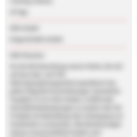
Tracking-Lifetime
30 Tage
SEM erlaubt
Eingeschränkt erlaubt
SEM-Hinweise
Für die SEA-Bewerbung unserer Marke, die sich
auf Ayurveda- und TCM-
Nahrungsergänzungsmittel spezialisiert hat,
gelten folgende Einschränkungen: Gesetzliche
Vorgaben: Es ist nicht erlaubt, irreführende
Gesundheitsbehauptungen zu machen oder die
Produkte als Behandlung oder Vorbeugung von
Krankheiten zu bewerben. Alle Werbeaussagen
müssen wissenschaftlich fundiert sein.