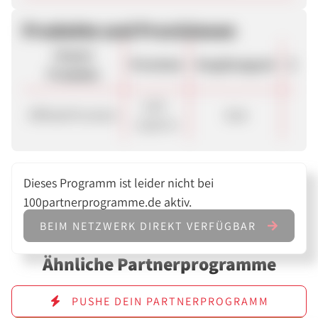
Produkte und Provisionen
Unsere
Provision
Vergütungsart
Stor
Produkte
2,00 -
AffiliateProvision
Sale
10.
10,00 %
Dieses Programm ist leider nicht bei
100partnerprogramme.de aktiv.
BEIM NETZWERK DIREKT VERFÜGBAR
Ähnliche Partnerprogramme
PUSHE DEIN PARTNERPROGRAMM