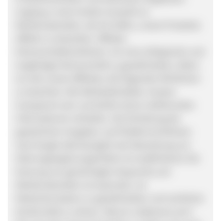
Zugang zu einer breiten Auswahl an
Werbematerialien, die dir helfen, unsere Produkte
effektiv zu bewerben. Affiliate-
Partnerschaftsrichtlinien: Um eine erfolgreiche und
langfristige Partnerschaft zu gewährleisten, bitten
wir alle unsere Affiliates, die folgenden Richtlinien
zu beachten: Alle Werbeaktivitäten müssen
transparent sein und dürfen keine irreführenden
Informationen enthalten. Die Einhaltung der
gesetzlichen Vorgaben und Plattformrichtlinien
(wie Google Ads) bezüglich der Bewerbung von
Nahrungsergänzungsmitteln ist verpflichtend. Die
Nutzung von genehmigten Keywords und
Werbematerialien ist essenziell, um
Markenkonsistenz zu gewährleisten und rechtliche
Konformität zu sichern. Warum Lebekraut.com?