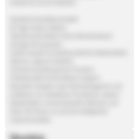
Vorteile für Sie als Publisher:
Attraktives Konditionsmodell
60 Tage Cookie-Lifetime
Überdurchschnittlich hoher Warenkorbwert
Geringe Stornoquoten
Große Auswahl an klickfreundlichen Werbemitteln
(Banner, Logos & Textlinks)
Schnelle Auszahlung Ihrer Provision
Professioneller & freundlicher Support
Bewerben Sie jetzt unser Partnerprogramm und
profitieren von attraktiven Provisionen, starken
Werbemitteln und wechselnden Aktionen und
Deals. Wir freuen uns auf eine erfolgreiche
Zusammenarbeit.
Überblick