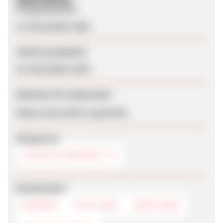
Programmstart
13. November 2019
Zuletzt geupdatet
18. November 2019
Webseite für Endkunden
https://www.life-is-good.de/
Kategorien
KÜCHE & HAUSHALT
Werbemittel
BANNER
TEXTLINKS
DEEPLINKS