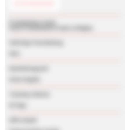
GUTSCHEINCODE
Produktdaten-Feeds
Keine Produktdaten-Feeds verfügbar
Sofortige Freischaltung
Nein
Bearbeitungszeit
Keine Angabe
Tracking-Lifetime
60 Tage
SEM erlaubt