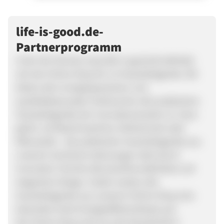
life-is-good.de-
Partnerprogramm
Unter der Domain www.life-is-good.de befindet
sich der Online Shop für LG Haushaltsgeräte. Wir
bieten dem energiesparsamen und
qualitätsbewussten Verbraucher alle praktischen
Haushaltsgeräte der Innovationsmarke LG. Ganz
gleich, ob Waschmaschine, Kühlschrank oder
Mikrowelle - die praktischen Haushaltsgeräte aus
unserem Sortiment überzeugen stets durch
innovative Technik, Benutzerfreundlichkeit und
elegantem Design. Zudem weisen alle
Haushaltsgeräte aus unserem Online Shop eine
besonders hohe Energieeffizienzklasse auf.
Der Online Shop wird von der Kowalschik E-