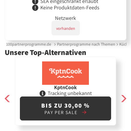
SEA eingeschränkt erlaubt
Keine Produktdaten-Feeds
Netzwerk
vorhanden
100partnerprogramme.de
Partnerprogramme nach Themen
Küche 
Unsere Top-Alternativen
KptnCook
Tracking unbekannt
BIS ZU 30,00 %
PAY PER SALE