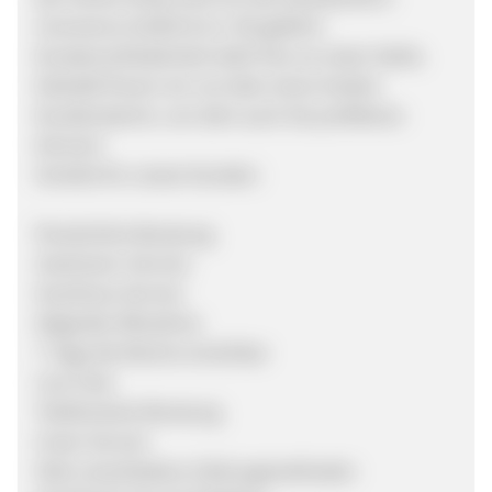
Commerce GmbH & Co. KG geführt.
Kundenzufriedenheit steht hier an erster Stelle.
Deshalb freuen wir uns über einen breiten
Kundenstamm, von dem auch Sie profitieren
können!
Vorteile für unsere Kunden:
Persönliche Beratung
Zweimann-Service
Anschluss-Service
Altgeräte-Mitnahme
7 Tage die Woche erreichbar
Live-Chat
Telefonische Beratung
Unser Service
Viele verschiedene Zahlungsmethoden