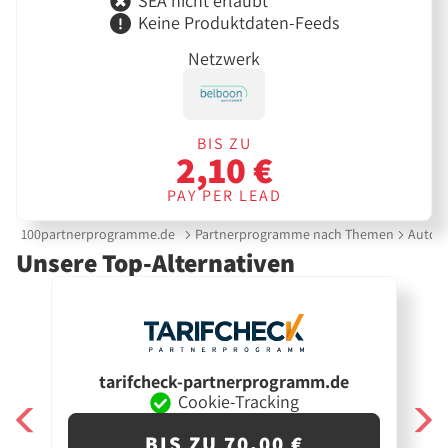
SEA nicht erlaubt
Keine Produktdaten-Feeds
Netzwerk
BIS ZU
2,10 €
PAY PER LEAD
100partnerprogramme.de
Partnerprogramme nach Themen
Auto &
Unsere Top-Alternativen
tarifcheck-partnerprogramm.de
Cookie-Tracking
BIS ZU 70,00 €