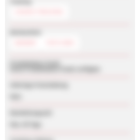
Tracking
COOKIE-TRACKING
Werbemittel
BANNER
TEXTLINKS
Produktdaten-Feeds
Keine Produktdaten-Feeds verfügbar
Sofortige Freischaltung
Nein
Bearbeitungszeit
Max. 90 Tage