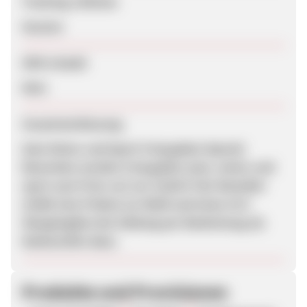
Tracking-Lifetime
Session
SEM erlaubt
Nein
Zusammenfassung
Auto Motor und Sport 6 Ausgaben Special
Beworben werden 6 Ausgaben auto, motor und
sport zum Preis von nur 16,80 €! Der Besteller
erhält eine Prämie zur Wahl und einen 10 €
ShoppingBon bei Zahlung per Bankeinzug als
Dankeschön dazu.
Produkte und Provisionen