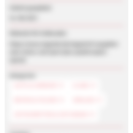
Zuletzt geupdatet
31. Mai 2017
Webseite für Endkunden
https://www.magclub.de/magazin/6-ausgaben-
auto-motor-und-sport-plus-quadrocopter-
special
Kategorien
AUTO & VERKEHR
CLUBS
REIFEN & FELGEN
VERLAGE
ZEITSCHRIFTEN & ZEITUNGEN