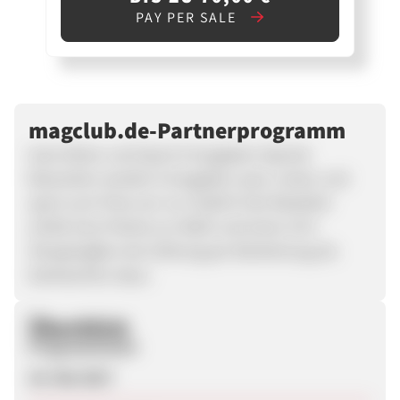
PAY PER SALE
magclub.de-Partnerprogramm
Auto Motor und Sport 6 Ausgaben Special
Beworben werden 6 Ausgaben auto, motor und
sport zum Preis von nur 16,80 €! Der Besteller
erhält eine Prämie zur Wahl und einen 10 €
ShoppingBon bei Zahlung per Bankeinzug als
Dankeschön dazu.
Überblick
Programmstart
24. Mai 2017