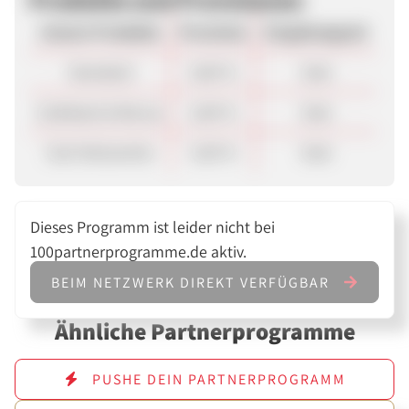
Unsere Produkte
Provision
Vergütungsart
Standard
8,00 %
Sale
Cashback & Bonus
6,00 %
Sale
Sub-Netzwerke
5,00 %
Sale
Dieses Programm ist leider nicht bei
100partnerprogramme.de aktiv.
BEIM NETZWERK DIREKT VERFÜGBAR
Ähnliche Partnerprogramme
PUSHE DEIN PARTNERPROGRAMM