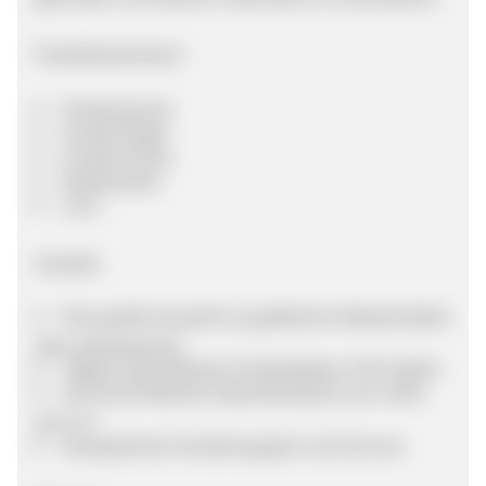
Produktsortiment:
Proteinpulver
Proteinriegel
Proteincreme
Backprotein
uvm.
Vorteile:
Eine große Auswahl an grafischen Werbemitteln
über alle Bereiche
Täglich aktualisierte Produktdaten (CSV-Datei)
Durchschnittlicher Warenkorbwert von mehr
als 27 €
Kompetenter Kundensupport und Service