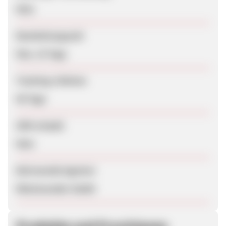
Nein
Bearbeitungszeit
Max. 23 Tage
Tracking-Lifetime
60 Tage
SEM erlaubt
Nein
Betreuende Agentur
Rheinwunder GmbH
Produkte und Provisionen