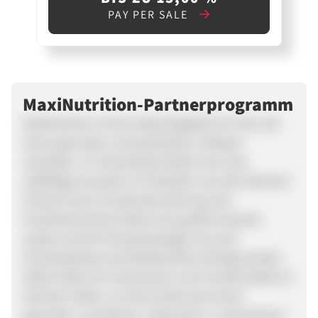
PAY PER SALE
MaxiNutrition-Partnerprogramm
MaxiNutrition ist der ideale Begleiter für alle, die
einen gesunden und sportlichen Lifestyle
anstreben. Im Onlineshop findet man eine
vielfältige Auswahl an Produkten aus dem Bereich
Fitness Food und Sportlernahrung. Das
Produktsortiment bietet eine große Auswahl,
sodass sowohl Fitnesseinsteiger als auch
Fitnessexperten bei MaxiNutrition fündig werden.
Dabei stehen für Geschmack und Funktionalität an
oberster Stelle, um die Kunden bei einem
gesunden und aktiven Lebensstil zu unterstützen.