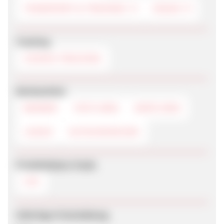
TEAMSPORT & TRAINING
VEGAN
Tracking
COOKIE-TRACKING
Werbemittel
BANNER
TEXTLINKS
DEEPLINKS
LOGOS
GUTSCHEINCODE
Produktdaten-Feeds
CSV
Sofortige Freischaltung