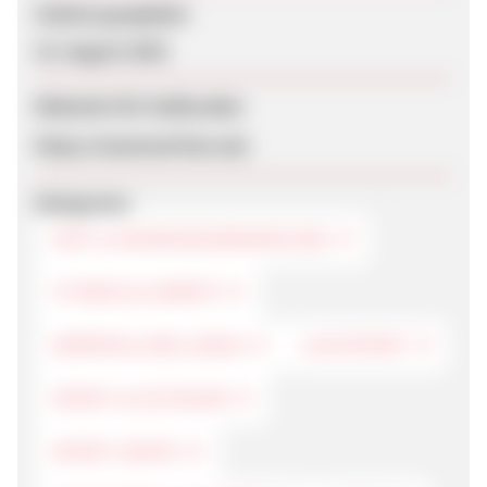
Zuletzt geupdatet
15. August 2025
Webseite für Endkunden
https://maxinutrition.de/
Kategorien
DIÄT & NAHRUNGSERGÄNZUNG
FITNESS & GERÄTE
KÖRPER & WELLNESS
LAUFSPORT
SPORT & OUTDOOR
SPORT-SHOPS