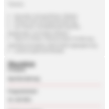
Themen:
Gesunder und sportlichen Lifestyle
Fitness Food und Sportlernahrung
Von Fitness- bis Wettkampf-Sportler,
Bodybuilder und Hobby-Athleten
Essen & Trinken, Fitness & Sport, Ernährung,
Apotheke & Drogerie, Diät & Nahrungsergänzung
Leckere & gesunde Rezepte
Überblick
Produkte
Sportlernahrung
Programmstart
19. Juli 2012