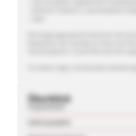
- unser kompletter, tagesaktueller Produktkat
- zahlreiche Textlinks zu unterschiedlichen Kat
- Logos
Alle Vergütungsansprüche berechnen sich auf G
Manipulation des Trackings von Views und Click
Partnerprogramm. Forced Clicks sind nicht zug
Für weitere Fragen und besondere Anforderunge
Überblick
Programmstart
Zuletzt geupdatet