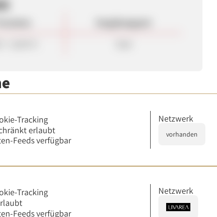
en
rovision
Vergütungsart
0 - 13,00 %
Sale
me
Netzwerk
okie-Tracking
chränkt erlaubt
vorhanden
en-Feeds verfügbar
Netzwerk
okie-Tracking
erlaubt
en-Feeds verfügbar