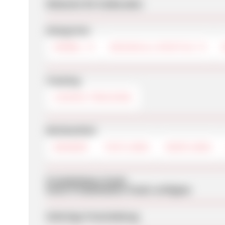
Webseite für Endkunden
Kategorien
MÖBEL
DESIGN & LIFESTYLE
Tracking
COOKIE-TRACKING
Werbemittel
BANNER
TEXTLINKS
DEEPLINKS
Produktdaten-Feeds
Keine Produktdaten-Feeds verfügbar
Sofortige Freischaltung