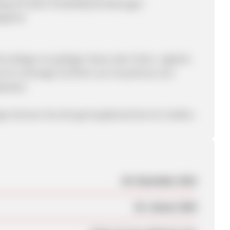
alog mit allen Produktbeschreibungen
egorien
rundlage von gültigen Views oder Clicks. Jegliche
s ist untersagt und führt zum Ausschluss vom
elassen.
n können Sie sich gerne jederzeit bei mir melden.
04. Dezember 2015
30. Januar 2020