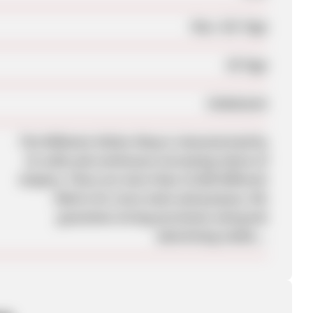
Max. 331 Tage
30 Tage
Unbekannt
The MiBiento Online-Shop is characterized by
its wide and continuous increasing choice of
drapery. There are more than 15.000 different
fabrics for every taste and purpose. We
guarantee strong provisions and great
advertising media…