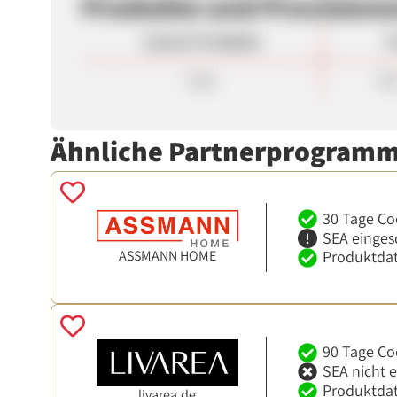
Produkte und Provision
Unsere Produkte
P
Sale
7,0
Ähnliche Partnerprogram
30 Tage Co
SEA einges
ASSMANN HOME
Produktdat
90 Tage Co
SEA nicht 
Produktdat
livarea.de