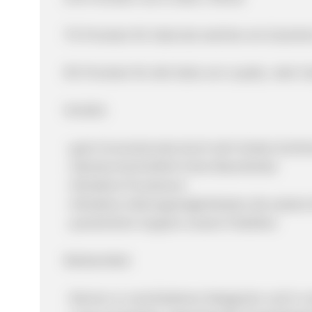
7% Provision für Sales bei welchen ein Gutsch
8% Provision für alle Sales von Loyalty- oder Ca
Vorteile:
- gute Conversionrate durch sehr breites Sorti
- überdurchschnittlich hohe Warenkörbe
- Attraktive Provisionen
- Attraktive Zahlungsmöglichkeiten die weitere
- persönlicher Support unserer Publisher
Werbemittel:
- Banner zu verschiedenen Kategorien und in 