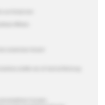
ein zum Einsatz kam
shback-Affiliates
ment, kostenlosen Versand
 Kaufreize schaffen wie z.B. Kauf auf Rechnung
unterschiedlichen Formaten