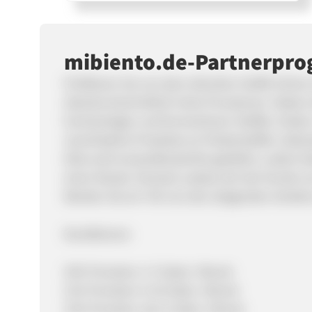
mibiento.de-Partnerpr
Profitieren Sie von dem stilvollen Stoffe Onli
überdurchschnittlich hohe Provisionen. Neben
hochwertigen und formschönen Stoffen, finden
verschiedene Produkte an Polsterstoffen, Dekos
Alles wird versandkostenfrei geliefert, zudem b
einen Muster-Versand, sodass sich der Kunde v
Werden Sie ein Teil von den steigenden Anteilen
Konditionen:
10% Provision: 1-5 Sales / Monat
11% Provision: 6-10 Sales / Monat
13% Provision: ab 11 Sales / Monat