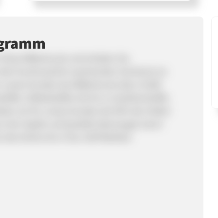
ogramm
ne-Shop MiBiento.de und erhalten Sie
 dem kontinuierlich wachsenden Sortiment an
 unsere Kunden bei MiBiento.de über 15.000
toffen, Möbelstoffen bis hin zu Gardinenstoffe.
ieten wir für unsere Kunden bei 95% der Artikel
on der Haptik und Qualität überzeugen kann!
 des Online-Do It Your Self Marktes!