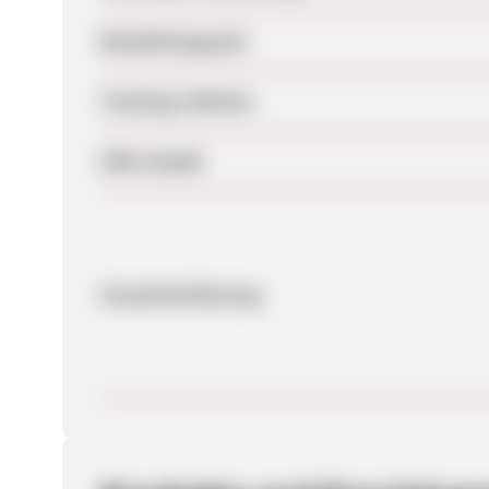
Bearbeitungszeit
Tracking-Lifetime
SEM erlaubt
Zusammenfassung