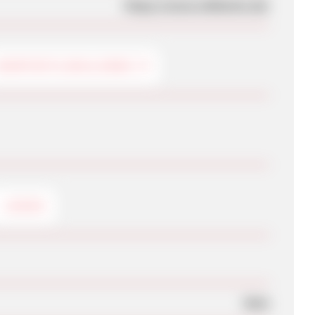
https://www.mibiento.de/
HEIMTEXTILIEN & DEKO
LOGOS
Nein