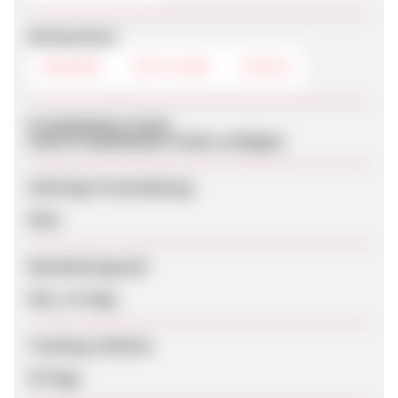
Werbemittel
BANNER
TEXTLINKS
LOGOS
Produktdaten-Feeds
Keine Produktdaten-Feeds verfügbar
Sofortige Freischaltung
Nein
Bearbeitungszeit
Max. 14 Tage
Tracking-Lifetime
30 Tage