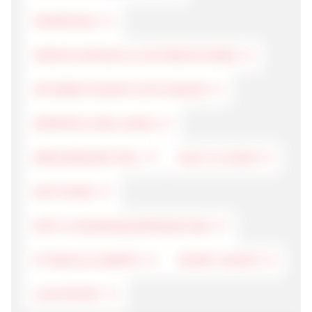
HOMEPAGE
VERZEICHNISSE & SUCHMASCHINEN
INTERNETDIENSTLEISTUNGEN
KÖRPER & WELLNESS
DROGERIEARTIKEL
HAUT & HAAR
APOTHEKE
DIÄT & NAHRUNGSERGÄNZUNG
FITNESS & GERÄTE
SPORT-SHOPS
LAUFSPORT