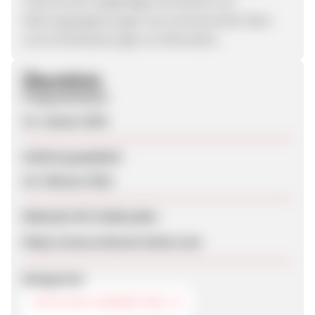
Tests bei der langfristigen Einnahme von
Nahrungsergänzungen auf unerwünschte Über-
und Unterdosierungen an Mineralien.
Überblick
Programmstart
15. Januar 2019
Zuletzt geupdatet
22. Februar 2022
Webseite für Endkunden
https://www.mineral-check.com
Kategorien
AFFILIATE-MARKETING