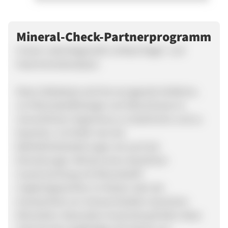
Mineral-Check-Partnerprogramm
Unsere Labordiagnostik umfasst Nagel- und
Haarmineralanalysen.
Diese Selbsttests sind hervorragende Verfahren,
um Mineralstoffmängel und Überschüsse im
menschlichen Organismus zu bestimmen und zu
bewerten. So findet man bei
Befindlichkeitsstörungen als auch bei
Erkrankungen oftmals einen deutlichen
Zusammenhang mit Mineralstoff-
Ungleichgewichten im Körper oder der
Anwesenheit von Schwermetallen (toxischen
Mineralien). Besondere Anwendung finden diese