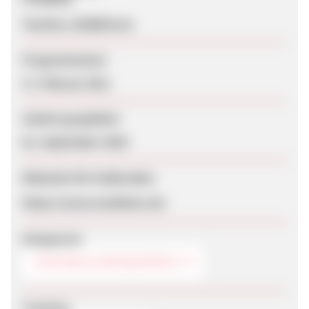
Taschen, Geldbörsen
Programmstart
17. Februar 2011
Zuletzt geupdatet
01. September 2020
Webseite für Endkunden
https://www.modeherz.de
Kategorien
TASCHEN & REISEGEPÄCK
Tracking