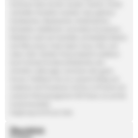
Sortiment stets mit den neusten Taschen Trends
namhafter Hersteller erweitert. Dazu gehören
Handtaschen, Reisetaschen, Kindertaschen,
Rucksäcke, Geldbörsen und weitere Accessoires.
Modeherz setzt auf namhafte und beliebte Marken
wie Oilily, Guess, Fossil, Esprit, Scout, 4You und
vielen mehr. Darüber hinaus besticht modeherz
durch höchste Kundenzufriedenheit, den
schnellen Lieferungen und einem sehr guten
Service. Profitieren Sie von unserem Erfolg und
verdienen Sie Provisionen mit bis zu 8 Prozent mit
unserem Partnerprogramm! Wir freuen uns auf die
Zusammenarbeit.
Vergütung: bis 8% pro Sale.
Überblick
Produkte