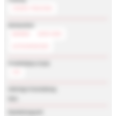
COOKIE-TRACKING
Werbemittel
BANNER
DEEPLINKS
GUTSCHEINCODE
Produktdaten-Feeds
CSV
Sofortige Freischaltung
Nein
Bearbeitungszeit