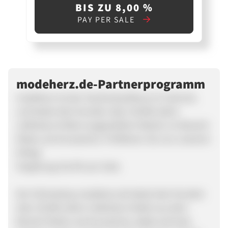
BIS ZU 8,00 %
PAY PER SALE
modeherz.de-Partnerprogramm
modeherz ist das Taschenkaufhaus im Internet,
und bietet dem Kunden über 30.000 sofort
Lieferbare Artikel ausgewählter Marken im Bereich
Mode und Accessoires. Profitieren Sie von unserem
Erfolg!
Vergütung: bis 8% pro Sale.
Der Onlineshop modeherz.de bietet dem Kunden
über 30.000 sofort Lieferbare Artikel aus dem
Bereich Mode und Accessoires, dabei wird das