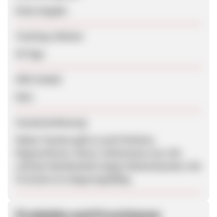
Keine Angabe
Tracking-Lifetime
45 Tage
SEM erlaubt
Nein
Zusammenfassung
Neben Taschen gibt es auch Parfums,
Regenschirme, Uhren, Schulranzen usw. Die
schicken Werbemittel zeigen Markentaschen. Die
Provision ist steigerungsfähig.
Produkte und Provisionen