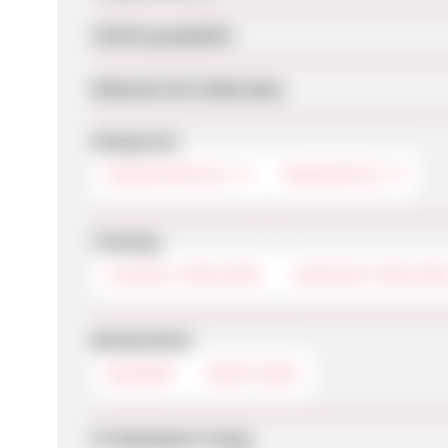
Zuletzt geupdatet
Webseite für Endkunden
Kategorien
REISEPORTALE
REISEINFOS
Tracking
COOKIE-TRACKING
SESSION-TRACKIN
Werbemittel
BANNER
DEEPLINKS
Produktdaten-Feeds