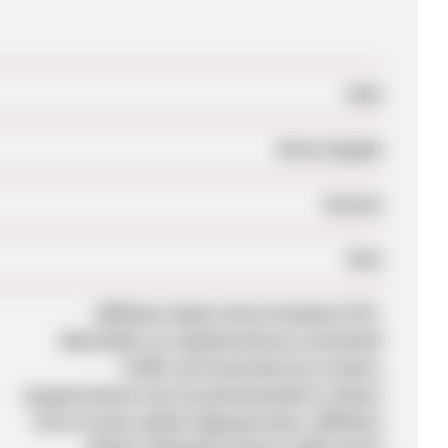
Nein
Keine Angabe
Session
Nein
Affiliates haben keine Erlaubnis PPC-
Aktivitäten zu implementieren und direkt
Traffic auf momondo.de zu leiten,
ausgenommen eine Zusammenarbeit in dieser
Form wurde explizit abgesprochen. Affiliates