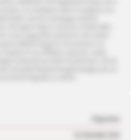
 starken, etablierten und angesehenen Marke, die in
 erwarten, um mindestens 100% im Vergleich zum
rbemitteln, die Ihrer Homepage nützliche
, die besten Flüge im Internet zu finden Bitte
s für unser Flugprodukt aufnehmen. Wir werden
nserem Affiliate Programm hinzunehmen. Ist
it jeder Art von Affiliates zusammen, wobei
epages tendenziell am besten funktionieren. Ob Sie
oder eine große Reisebuchungshomepage sind, wir
 als Partner begrüßen zu dürfen.
Flugsuchen
20. Dezember 2012