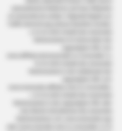
dürfen außerdem keinen Traffic durch
automatisierte Redirects auf einer Webseite
an momondo.de senden. Folgende Regeln zur
Traffic-Generierung müssen beachtet werden:
a. Es ist nicht erlaubt den momondo
Markennamen im Unterordner der
angezeigten URL (z.B.
www.affiliate.de/momondo) zu verwenden. b.
Es ist nicht erlaubt den momondo
Markennamen in der Subdomain der
angezeigten URL (z.B.
www.momondo.affiliate.com) zu verwenden.
c. Es ist nicht erlaubt den momondo
Markennamen in der angezeigten URL oder
eine falsche Schreibweise des momondo
Markennamens (z.B. www.momondo.org)
oder (www.moondo.com) zu verwenden. d. Es