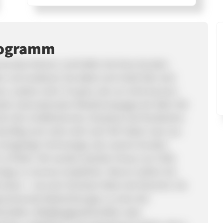
rogramm
ondos Partner und helfen Sie Ihren Kunden
den und verdienen Sie dabei noch Geld! Wer sind
on, andere nicht. Für jene, die uns nicht kennen:
en internationalen Reisehomepages der Welt. Wir
die USA, Großbritannien, Russland, die Nordischen
künftig noch viele mehr sein! Wir haben User aus
einzigartige Technologie, die unseren Kunden
et zu finden. Wir werden darüber hinaus von CNN,
nige zu nennen) empfohlen. Warum sollten Sie
vision – eine der höchsten Raten der Branche. Sie
nerierende Weiterleitungen zu einer der
chaften, Billigfluggesellschaften oder