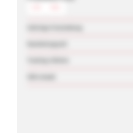
CSV
XML
Sofortige Freischaltung
Bearbeitungszeit
Tracking-Lifetime
SEM erlaubt