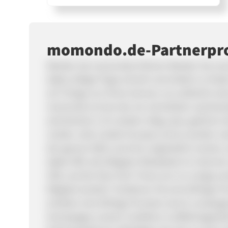
momondo.de-Partnerp
Werden Sie momondos Partner Werden Sie mom
dabei, billige Flüge schnell und einfach zu fin
wir? Einige von Ihnen kennen uns vielleicht sch
momondo ist eine der am schnellsten wachsend
sind bereits in 25 Ländern tätig, dazu gehören 
Länder, viele Länder Europas und es werden zu
der ganzen Welt und eine unglaublich smarte, 
dabei hilft, die billigsten Reisedeals im Intern
CBS und der New York Times (um nur einige we
Mitglied werden? Verdienen Sie eine 60%ige Pro
erhalten eine 60%ige Provision durch umsatzge
Homepages unserer Zulieferer (Luftfahrtsgesells