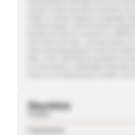
Onlinereisebüros). Beteiligen Sie sich an einer
rasantem Tempo international expandiert. Wir
Vorjahr zu wachsen Zugang zu einzigartigen We
Funktionen geben und Ihren Kunden ermöglichen
beachten Sie, dass wir momentan nur Affiliate
schon bald unser Hotel- und Autoprodukt zu u
meine Homepage geeignet? momondo arbeitet m
Reise-, Ferien- oder Reiseziel-spezifische Hom
nun einen kleinen, unabhängigen Blog haben 
freuen uns, Ihre Bewerbung zu erhalten und Sie
Überblick
Produkte
Programmstart