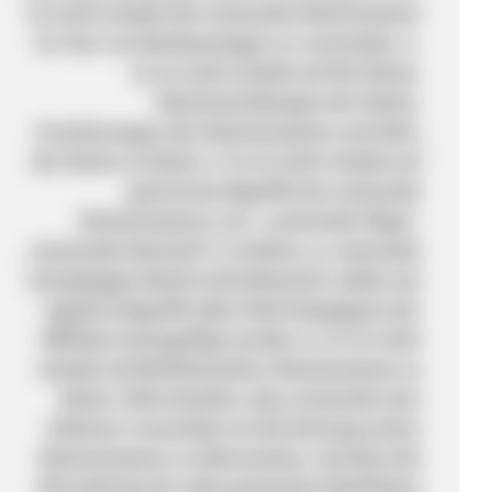
ist nicht erlaubt den momondo Markennamen
im Text von Werbeanzeigen zu verwenden. e.
Es ist nicht erlaubt auf die Marke,
Falschschreibungen der Marke,
Erweiterungen des Markennamens und URLs
der Marke zu bieten. f. Es ist nicht erlaubt auf
generische Begriffe des momondo
Markennamens (z.B. „momondo Flüge“,
„momondo Reiseziel“) zu bieten. g. momondo
und gängige falsche Schreibweisen sollten als
negative Begriffe allen Paid-Kampagnen der
Affiliates hinzugefügt werden. h. Es ist nicht
erlaubt auf Wettbewerbers Markennamen zu
bieten. Bitte beachte, dass momondo eine
Software verwendet um die Nutzung seines
Markennamens zu überwachen, und dass die
Missachtung der oben genannten Richtlinien