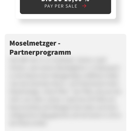
PAY PER SALE
Moselmetzger -
Partnerprogramm
Seit 1887 der Ur-Ur-Großvater Johann Josef
Hünten, nach seinen Wanderjahren, in Hatzenport
an der Mosel einen Metzgerladen eröffnete, findet
man die leckersten Wurst- und Fleischwaren beim
Moselmetzger „Hinte Pitter“. Der Pitter, das war der
Sohn vom alten Johann Josef, hat mit Fleiß und
Bauernschläue die Metzgerei des Vaters auf einen
erfolgreichen Weg gebracht, der bis heute in Löf an
der Mosel anhält.