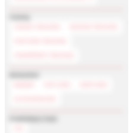
Tracking
COOKIE-TRACKING
SESSION-TRACKING
POSTVIEW-TRACKING
FINGERPRINT-TRACKING
Werbemittel
BANNER
TEXTLINKS
DEEPLINKS
GUTSCHEINCODE
Produktdaten-Feeds
CSV