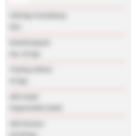
Sofortige Freischaltung
Nein
Bearbeitungszeit
Max. 28 Tage
Tracking-Lifetime
45 Tage
SEM erlaubt
Eingeschränkt erlaubt
SEM-Hinweise
Auf Anfrage