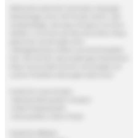
Mittlerweile startet die 5-Generation, die jungen
Moselmetzger, durch. Ob Freunde, Vereins- oder
Studienkollegen, alle lassen sich gerne von ihnen
beliefern. So ist ihnen die Idee eines Online-Shops
gekommen, bei dem jeder seine
Lieblingsleckereien einfach und schnell bestellen
kann. Wir sind froh, dass wir jetzt ganz Deutschland
diesen Service bieten können und sich jeder von
unseren Produkten überzeugen lassen kann!
Vorteile für unsere Kunden:
-Optimale Kühlung beim Transport
-Große Produktauswahl
-Hohe Qualität zu fairen Preisen
Vorteile für Affiliates: