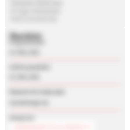
-klickstarke Werbemittel
-45 Tage Cookielaufzeit
-Hohe Conversionrate
Überblick
Programmstart
19. März 2021
Zuletzt geupdatet
23. März 2021
Webseite für Endkunden
moselmetzger.de
Kategorien
NAHRUNGSMITTEL & GENUSS