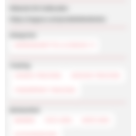
Webseite für Endkunden
https://myguus.com/produktdetailseite/
Kategorien
NAHRUNGSMITTEL & GENUSS
Tracking
COOKIE-TRACKING
SESSION-TRACKING
FINGERPRINT-TRACKING
Werbemittel
BANNER
TEXTLINKS
DEEPLINKS
GUTSCHEINCODE