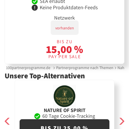
SEA erlaubt
Keine Produktdaten-Feeds
Netzwerk
vorhanden
BIS ZU
15,00 %
PAY PER SALE
100partnerprogramme.de
Partnerprogramme nach Themen
Nahrun
Unsere Top-Alternativen
NATURE OF SPIRIT
60 Tage Cookie-Tracking
BIS ZU 25,00 %