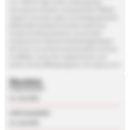
von >105€ 60 Tage Cookie Laufzeit geringe
Stornoquote schneller und persönlicher Affiliate
Support conversion starke und ständig optimierte
Werbemittel Vorteile für Kunden kostenloser
Versand ab 40€ persönlicher und schneller
Kundenservice Zahlreiche Bezahlmöglichkeiten
Wir freuen uns auf die Zusammenarbeit mit Ihnen
als Affiliate. Lernen Sie uns jetzt kennen und
starten Sie das Affiliateprogramm mit myGuus.com
Überblick
Programmstart
15. Juni 2018
Zuletzt geupdatet
18. Juni 2018