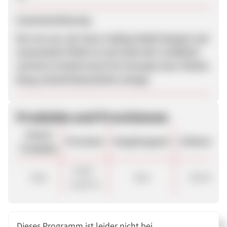
Zusammenfassung
Die von uns, der Guus trading GmbH designt und
entwickelte Pfeife ist seit Ende 2017 erhältlich
und hat im Markt durch ihr Konzept einer Shisha-
Bong schnell bekanntheit erlangt.
Produkte und Provisionen
Unsere
Provision
Vergütungsart
ø Warenkor
Produkte
10,00 -
Sale
Sale
105.00 €
15,00 %
Dieses Programm ist leider nicht bei