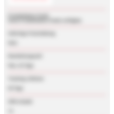
Produktdaten-Feeds
Keine Produktdaten-Feeds verfügbar
Sofortige Freischaltung
Nein
Bearbeitungszeit
Max. 42 Tage
Tracking-Lifetime
60 Tage
SEM erlaubt
Ja