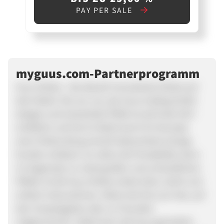
PAY PER SALE
myguus.com-Partnerprogramm
Guus Shisha - die aktuell innovativste Shisha auf
dem Markt. Die von uns, der Guus trading GmbH
designt und entwickelte Pfeife ist seit Ende 2017
erhältlich und hat im Markt durch ihr Konzept
einer Shisha-Bong schnell bekanntheit erlangt.
Kunden schätzen vor allem die Portabilität, denn
im Gegensatz zu meist großen und unhandlichen
Pfeifen ist die Guus Shisha relativ klein, leicht und
einfach mitzunehmen. Meist wird Sie zum See, auf
den Campingplatz oder zu Freunden
mitgenommen. Dabei kann die Guus gemütlich