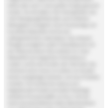
alleine aber auch in einer großen Gruppe geraucht
werden. Sie wird dabei in der Hand gehalten was
mehr Bewegungsfreiheit aber auch einfaches
Weitergeben ermöglicht. Durch hochwertige und
bruchfeste Materialien hat Sie eine
außergewöhnliche Lebensdauer. Das verbaute
Plexiglas ermöglicht zudem Festivalbesuche mit
der Shisha bei denen Glas verboten ist. Unser
Webauftritt mit integriertem Onlineshop ist
modern und für den Kunden sehr informativ. Das
Sortiment wird in kürze um weitere von Kunden
bereits nachgefragte Varianten und neue Produkte
erweitert. Ihre Vorteile bei myGuus.com
beigeisterndes Produkt mit starker Nachfrage
attraktive Provosionstaffel von bis zu 15% bei
einem durchschnittlichen Netto-Warenkorbwert