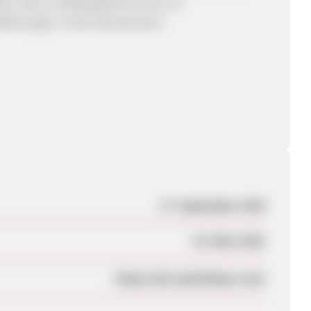
els, Infos zu Reisepaketen bis hin zu
 Währungen in den Wunschorten.
17. September 2019
19. März 2021
https://de.myholidays.com/