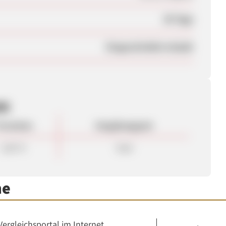
30 Tage
Eingeschränkt erlaubt
en
rovision
Vergütungsart
3,00 %
Sale
me
Vergleichsportal im Internet