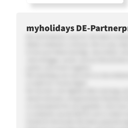
myholidays DE-Partner
Wir sind Entdecker, sowie Du. Wir lieben es da
Welten entdecken zu können. Wir tun das, indem
ihr bei euren Reisen benötigt. Jetzt einfach, sc
Jetzt einloggen, suchen und eure Wunschreise
packen und es kann losgehen.
Mit myholidays.com wird nicht nur das entdeck
an Spaß mit. Forsche Digital.
Wir sind alle in der digitalen Welt unterwegs, a
aktuell sichersten und geschützten Booking Tec
es unkompliziert für euch gestaltet. Lehnt euc
zu entdecken was die Welt für euch zu bieten h
Vorteile für die Kunden Wir bieten passende A