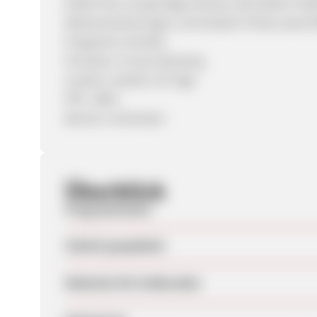
finden bei uns günstige Airlines, die besten Hot
Reiseversicherungen und lokalen Preise sowie
Programm Vorteile
Provision: 8 € pro Booking
Cookie-Laufzeit: 30 Tage
PPC: offen
Banner vorhanden
Überblick
Programmstart
Zuletzt geupdatet
Webseite für Endkunden