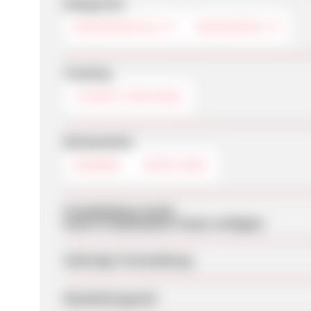
Kategorien
REISEPORTALE
REISEINFOS
Tracking
COOKIE-TRACKING
Werbemittel
BANNER
DEEPLINKS
Produktdaten-Feeds
Keine Produktdaten-Feeds verfügbar
Sofortige Freischaltung
Bearbeitungszeit