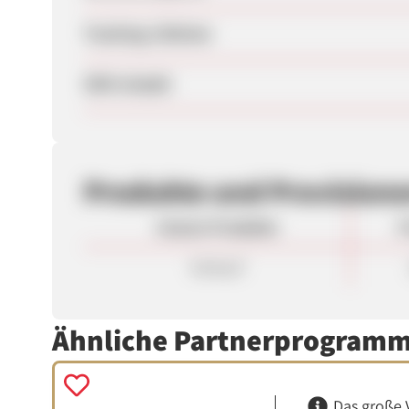
Tracking-Lifetime
SEM erlaubt
Produkte und Provision
Unsere Produkte
P
Verkauf
Ähnliche Partnerprogram
Das große 