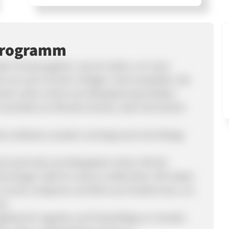
programm
rüber hinauszugehen, was wir sehen, um neue
 wir euch mit den richtigen Tools ausstatten, die
hnell, sicher online eure Reiseplanung erhalten.
 innerhalb von Minuten buchen, dann die Sachen
en einfacher, sondern es bringt auch eine Menge
lso bucht alle eure Reisepläne online. Mit der
hnologie, habt ihr nichts zu befürchten. Wir haben
h zurück, entspannt und fahrt eure Geräte hoch, um
at.
ngebote für reguläre und Charterflüge an. Kunden