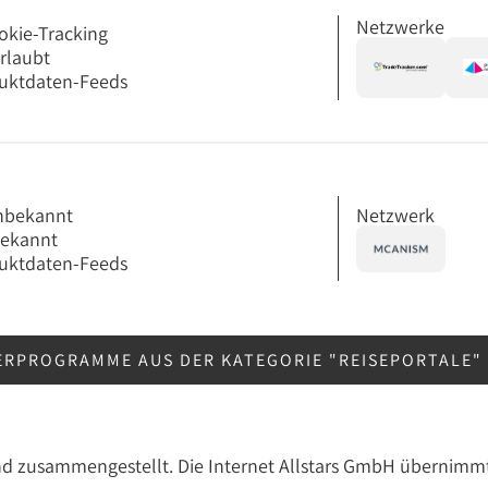
Netzwerke
okie-Tracking
erlaubt
uktdaten-Feeds
Netzwerk
nbekannt
bekannt
uktdaten-Feeds
ERPROGRAMME AUS DER KATEGORIE "REISEPORTALE"
nd zusammengestellt. Die Internet Allstars GmbH übernimmt