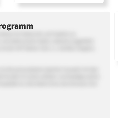
programm
arken für Elektronik und Zubehör an,
 und elektronische Spiele, weltweit ausgeliefert.
als die UVP. Marken sind u. a. SanDisk, Kingston,
ist die personalisierte Speicher-Auswahl mit über
bt Kunden Ihr Gerät zufinden und bestätigt welche
patibel ist. Dies bietet Ihnen das Vertrauen Ihre