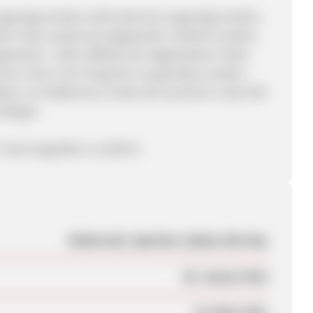
ezeigt werden sollte dies klar angezeigt werden,
nt oder explizit als abgelaufen markiert werden,
gewiesen. Jeder Affiliate der abgelaufene Codes
chnen, kann vom Programm suspendiert werden.
uflisten von MyMemory Codes die Gutschein-Code IAB
rfolgen.
m Team begrüßen zu dürfen!
Elektronik, Speicher, Spiele, Blu-Ray
20. Januar 2013
19. März 2021