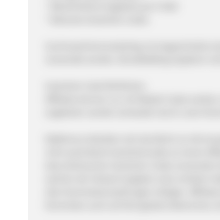
* Wöchentliche Angebote per E-Mail
* Exklusive Gutschein-Codes
Suchmaschinenmarketing: ist eingeschränkt erla
verwendet werden. Brandbidding ist jedoch nich
Gutschein Code Richtlinien:
Affiliates können nur mit Rabatt-Codes werben
angeboten werden (entweder durch unser Konto
MyMemory behalten sich das Recht vor die Au
nicht autorisierte Gutscheincodes an einem Aff
dass Verbraucher Gutschein-Codes verwenden kö
welcher der Verkauf vergeben wird, erhalten h
über Kommissionszahlungen erfolgen. Affiliates
Kommision auch auf Null gesetzt bekommen, bi