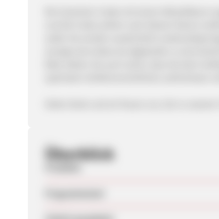
Wo Gutschein-Codes mit einem Ablaufdatum ang
und die Codes sollten nach diesem Datum entfer
außer Sie werden ausdrücklich anderweitig hin
anzeigt ohne diese als abgelaufen zu kennzei
Bitte stellen Sie auch sicher, dass Sie beim A
optimalen Verfahrensrichtlinien aufmerksam ve
Vielen Dank und wir freuen uns, Sie in unsere
Überblick
Produkte
Programmstart
Zuletzt geupdatet