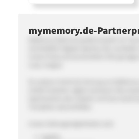
mymemory.de-Partner
MyMemory bietet eine große Auswahl von Top-M
einschließlich Digitale Speicher, Blu-ray Medien
Unsere Preise sind durschnittlich 30% günstiger 
Lexar, Integral.
Ein weiterer Vorteil der Nutzung von MyMemory 
10.000 Produkten, täglich wachsend. Dies erlau
Speicherkarte oder Zubehör mit Ihrem Gerät kom
Transaktion abzuschließen.
Unsere Zahlungsmöglichkeiten sind:
SagePay