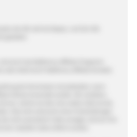
ubt, die URL darf als Display- und Ziel-URL
t gestattet.
, die durch das MyMemory Affiliate-Programm
 oder direkt durch MyMemory Affiliate Kontakt).
szahlung der Kommission einzubehalten, wenn
iliate Verkauf verwendet werden. Wir verstehen,
nnen, welche sie über eine andere Seite als die,
aben. Dies wird untersucht, bevor Entscheidungen
 die nicht autorisierte Codes anzeigen, können Ihre
s der Code/die Codes entfernt werden.