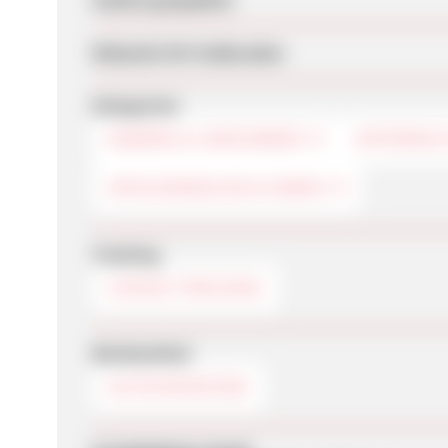
Webseite für Endkunden
Kategorien
KAMERA & CAMCORDER
UNTERHAL
SPIELKONSOLEN & GAMES
Tracking
COOKIE-TRACKING
Werbemittel
GUTSCHEINCODE