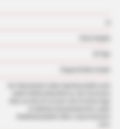
Ja
Keine Angabe
60 Tage
Eingeschränkt erlaubt
Der Shop bietetn neben Speichermedien auch
andere Elektronikartikel an. Die Conversion
Rate von fast 4% ist hoch. Die Provision liegt
im üblichen Branchenbereich, wobei
Mobilfunkzubehör höher verprovisioniert
wird.