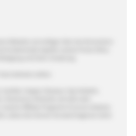
erer Webseite und verfügen über eine Konversions-
wei fundamentale Aspekte unseres Firmen Ethos.
hlässigung und hoher Umsetzung.
Team beitreten sollten:
 SanDisk, Integral, Olympus, Fuji, Verbatim,
anon, Paramount, Nintendo und viele mehr.
unserem Affiliate-Programm! Es ist ein einfacher
dern, desto eher können Sie damit beginnen leicht