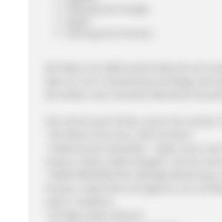
Zahlung durch Google
PayPal
Zahlung durch Amazon
Wir haben circa 460k einzelne Besuche auf uns
Rate von 3,9 %. Entwicklung und Design sind z
Wir streben nach minimaler Warenkorb Vernac
Hier sind ein paar Punkte, warum Sie unserem 
* Wir bieten Ihnen bis zu 20% Provision!
* Markennamen beinhalten - Apple, Sony, Lexar,
Vosonic, Inkrite, Infiniti, Kingston, Uniross, C
* KEINE WARTEZEITEN: Sofortige Aktivierung zu 
Prozess, und je früher Sie beginnen uns zu för
Geld zu verdienen.
* 60 Tage Cookie Zeitraum