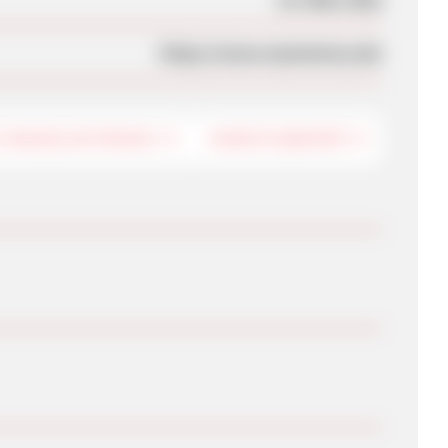
https://www.mymemory.de/
TUNGSELEKTRONIK
HANDYZUBEHÖR