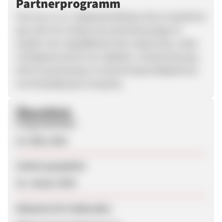
Partnerprogramm
Στη Naturecan παρακολουθούμε όλα τα προϊόντα
μας από τον σπόρο που φυτεύεται μέχρι το
προϊόν που παραδίδεται στην πόρτα σας. Κατά
τη διάρκεια αυτού του ταξιδιού, η αποστολή μας
είναι να μειώσουμε το αποτύπωμα άνθρακα και
να επιστρέψουμε στη φύση.
Überblick
Programmstart
15. März 2021
Zuletzt geupdatet
16. Januar 2025
Webseite für Endkunden