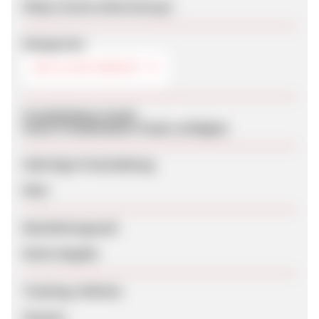
https://www.naturecan.gr/
Kategorien
BIO & NATURKOST
Produktdaten-Feeds
Keine Produktdaten-Feeds verfügbar
Sofortige Freischaltung
Nein
Bearbeitungszeit
Keine Angabe
Tracking-Lifetime
Session