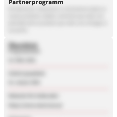
Partnerprogramm
Na Naturecan rastreamos e controlamos todos os
nossos produtos, desde a semente que está a ser
plantada até ao produto que está a ser entregue à
sua porta.
Überblick
Programmstart
15. März 2021
Zuletzt geupdatet
16. Januar 2025
Webseite für Endkunden
https://www.naturecan.pt