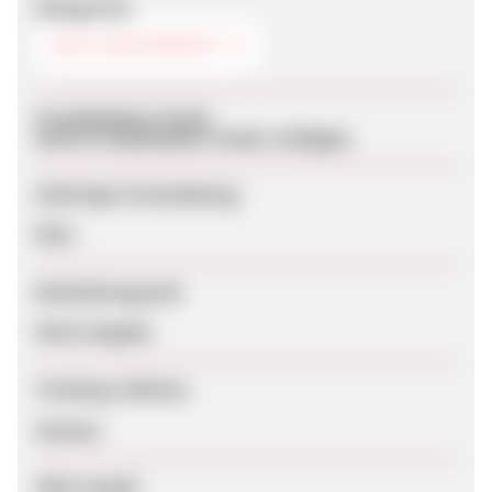
Kategorien
BIO & NATURKOST
Produktdaten-Feeds
Keine Produktdaten-Feeds verfügbar
Sofortige Freischaltung
Nein
Bearbeitungszeit
Keine Angabe
Tracking-Lifetime
Session
SEM erlaubt