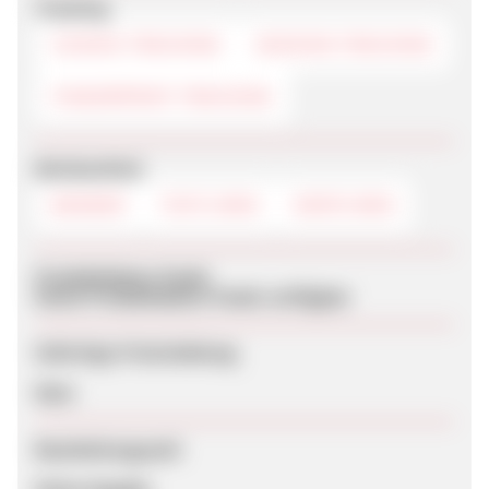
Tracking
COOKIE-TRACKING
SESSION-TRACKING
FINGERPRINT-TRACKING
Werbemittel
BANNER
TEXTLINKS
DEEPLINKS
Produktdaten-Feeds
Keine Produktdaten-Feeds verfügbar
Sofortige Freischaltung
Nein
Bearbeitungszeit