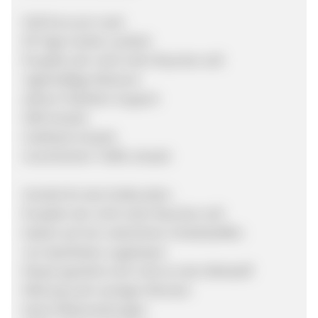
9,00 Euro pro Lead
90 Tage Cookie-Laufzeit
für jeden der nicht mehr Rauchen will
regelmäßige Aktionen
aktiver Publisher Support
SEM erlaubt
Cashback erlaubt
incentivierter Traffic erlaubt
Vorteile für den Endkunden:
für jeden der nicht mehr Rauchen will
basiert auf rein natürlichen Inhaltsstoffen
von Apotheken zugelassen
Körper gewöhnt sich nicht an den Wirkstoff
Wirkung nach wenigen Minuten
keine Nebenwirkungen