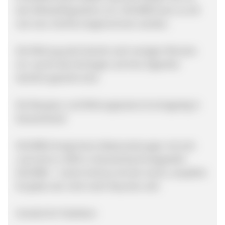
den Wirkstoff gewöhnt, d.h. NICOREX kann so oft
wie man möchte eingenommen werden.
Die Wirkung setzt bereits nach wenigen Minuten
ein, womit das Verlangen auf eine Zigarette
deutlich gesenkt wird.
Die Rezeptur und Wirkungsweise ist einzigartig in
Deutschland!
NICOREX bringt keine Nebenwirkungen mit sich
und wird zu 100% in Deutschland hergestellt.
NICOREX – macht Schluss mit der Sucht, rezeptfrei
für jeden der nicht mehr Rauchen will.
Vorteile für Publisher: