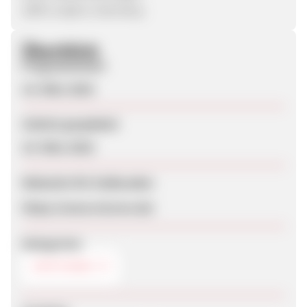
100% made in Germany
Überblick
Programmstart
14. März 2018
Zuletzt geupdatet
19. März 2018
Webseite für Endkunden
https://www.nicorex.de/
Kategorien
APOTHEKE