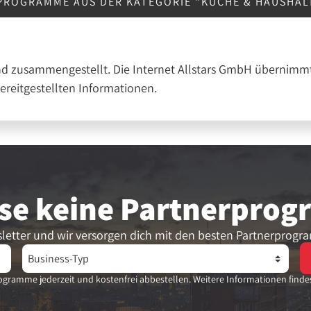
PROGRAMME AUS DER KATEGORIE "KÜCHE & HAUSHAL
nd zusammengestellt. Die Internet Allstars GmbH übernimmt
bereitgestellten Informationen.
se keine Partner­pro
letter und wir versorgen dich mit den besten Partnerprogr
gramme jederzeit und kostenfrei abbestellen. Weitere Informationen finde