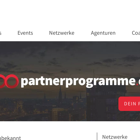
s
Events
Netzwerke
Agenturen
Coa
DEIN 
Netzwerke
nbekannt