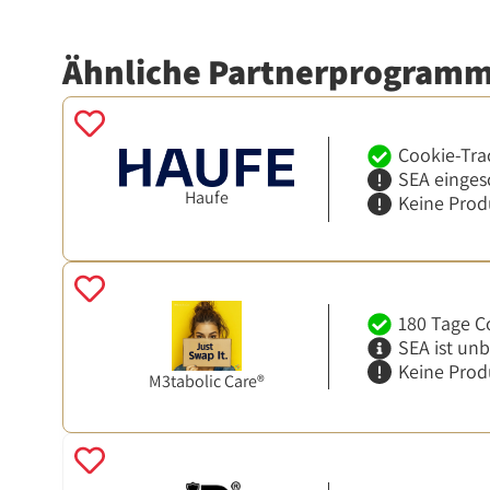
Ähnliche Partnerprogram
Cookie-Tra
SEA einges
Haufe
Keine Prod
180 Tage C
SEA ist un
Keine Prod
M3tabolic Care®