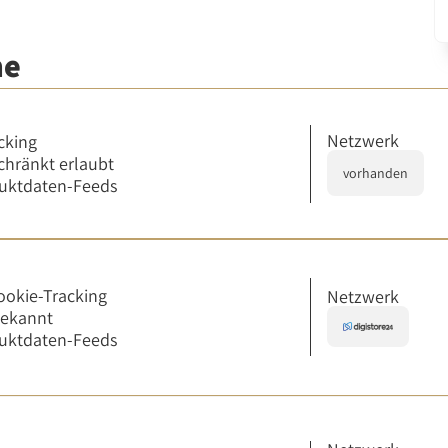
me
Netzwerk
cking
chränkt erlaubt
vorhanden
uktdaten-Feeds
ookie-Tracking
Netzwerk
bekannt
uktdaten-Feeds