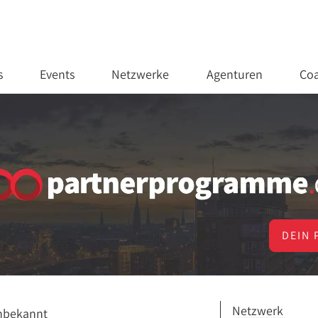
s
Events
Netzwerke
Agenturen
Coa
DEIN 
Netzwerk
nbekannt