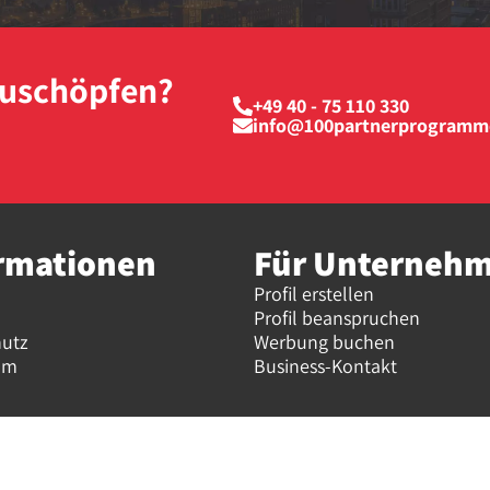
szuschöpfen?
+49 40 - 75 110 330
info@100partnerprogramm
rmationen
Für Unterneh
Profil erstellen
Profil beanspruchen
hutz
Werbung buchen
um
Business-Kontakt