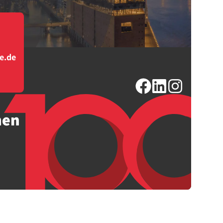
e.de
men