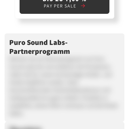
PAY PER SALE
Puro Sound Labs-
Partnerprogramm
Nehmen Sie am Partnerprogramm von Puro
Sound Labs teil und verdienen Sie Provisionen,
indem Sie für unsere hochwertigen Kinder- und
Studio-Kopfhörer werben. Dank
branchenführender Sicherheitsfunktionen und
Audioqualität ist es ganz einfach, Produkte zu
empfehlen, denen Eltern vertrauen und die Kinder
lieben.