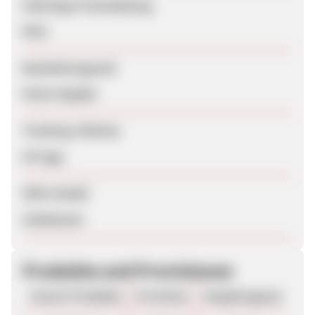
Sofortige Freischaltung
Nein
Bearbeitungszeit
Keine Angabe
Tracking-Lifetime
30 Tage
SEM erlaubt
Unbekannt
Produkte und Provisionen
Unsere Produkte
Provision
Vergütungsart