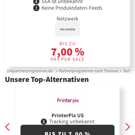
SEA ist unbekannt
Keine Produktdaten-Feeds
Netzwerk
BIS ZU
7,00 %
PAY PER SALE
100partnerprogramme.de
Partnerprogramme nach Themen
Techni
Unsere Top-Alternativen
PrinterPix US
Tracking unbekannt
BIS ZU 7,00 %