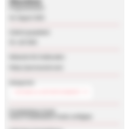
Überblick
Programmstart
26. August 2025
Zuletzt geupdatet
30. Juli 2026
Webseite für Endkunden
https://purosound.com/
Kategorien
TECHNIK & ENTERTAINMENT
Produktdaten-Feeds
Keine Produktdaten-Feeds verfügbar