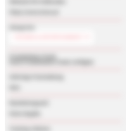
Webseite für Endkunden
https://www.lunzo.pl
Kategorien
TECHNIK & ENTERTAINMENT
Produktdaten-Feeds
Keine Produktdaten-Feeds verfügbar
Sofortige Freischaltung
Nein
Bearbeitungszeit
Keine Angabe
Tracking-Lifetime