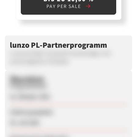
PAY PER SALE
lunzo PL-Partnerprogramm
Lunzo.pl bietet Tausende hochwertiger und
erschwinglicher Produkte.
Überblick
Programmstart
19. Oktober 2025
Zuletzt geupdatet
30. Juli 2026