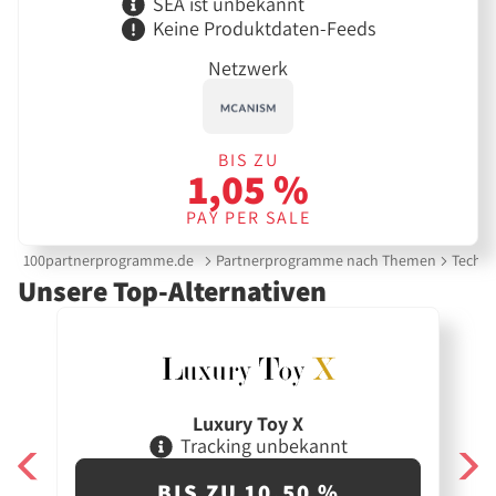
SEA ist unbekannt
Keine Produktdaten-Feeds
Netzwerk
BIS ZU
1,05 %
PAY PER SALE
100partnerprogramme.de
Partnerprogramme nach Themen
Techni
Unsere Top-Alternativen
Luxury Toy X
Tracking unbekannt
BIS ZU 10,50 %