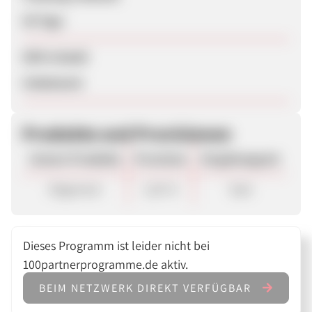
30 Tage
SEM erlaubt
Unbekannt
Produkte und Provisionen
Unsere Produkte
Provision
Vergütungsart
Allgemein
1,05 %
Sale
Dieses Programm ist leider nicht bei
100partnerprogramme.de aktiv.
BEIM NETZWERK DIREKT VERFÜGBAR