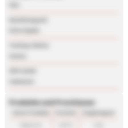
Nein
Bearbeitungszeit
Keine Angabe
Tracking-Lifetime
Session
SEM erlaubt
Unbekannt
Produkte und Provisionen
Unsere Produkte
Provision
Vergütungsart
Allgemein
4,90 %
Sale