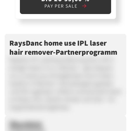
PAY PER SALE
RaysDanc home use IPL laser
hair remover-Partnerprogramm
RaysDanc IPL-Laserhaarentfernung: Bis zu 90 %
weniger Haare in nur 3 Wochen – ganz bequem
von zu Hause aus mit Ergebnissen wie im Salon.
Haarfrei in 8 Wochen*. Dermatologisch getestet
und FDA-zugelassen. Entfernt unerwünschte Haare
an Körper, Kinn, Gesicht, Achseln und mehr – für
langanhaltende Ergebnisse.
Überblick
Programmstart