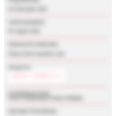
26. November 2025
Zuletzt geupdatet
05. August 2026
Webseite für Endkunden
https://www.raysdanc.com/
Kategorien
BEAUTY / KOSMETIK
Produktdaten-Feeds
Keine Produktdaten-Feeds verfügbar
Sofortige Freischaltung