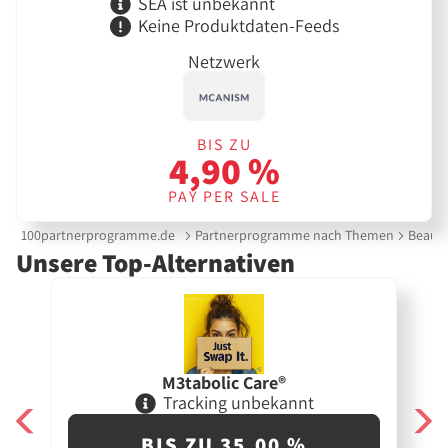
SEA ist unbekannt
Keine Produktdaten-Feeds
Netzwerk
BIS ZU
4,90 %
PAY PER SALE
100partnerprogramme.de
Partnerprogramme nach Themen
Beauty
Unsere Top-Alternativen
M3tabolic Care®
Tracking unbekannt
BIS ZU 35,00 %