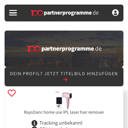
DEIN PROFIL?
JETZT TITELBILD HINZUFÜGEN
RaysDanc home use IPL laser hair remover
Tracking unbekannt