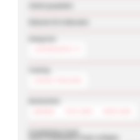
Zuletzt geupdatet
Webseite für Endkunden
Kategorien
LIEFERDIENSTE
Tracking
COOKIE-TRACKING
Werbemittel
BANNER
TEXTLINKS
DEEPLINKS
Produktdaten-Feeds
Keine Produktdaten-Feeds verfügbar