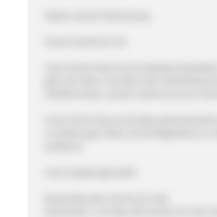
Paypal und per Überweisung
Unsere Vorteile für Sie:
Unser Online Shop ist eine beliebte Anlaufste
geht. Wir haben monatlich über 300.000 Besuch
100.000 Kunden, sowohl national als auch inter
Unser Online Shop wird stetig weiterentwickelt
von Reishunger haben Sie die Möglichkeit an
profitieren.
Unser Vergütungsmodell:
Bestandskunden: fixe 6% pro Sale
Neukunden: 1-25 Sales 10% ab dem 26. Sale 15%