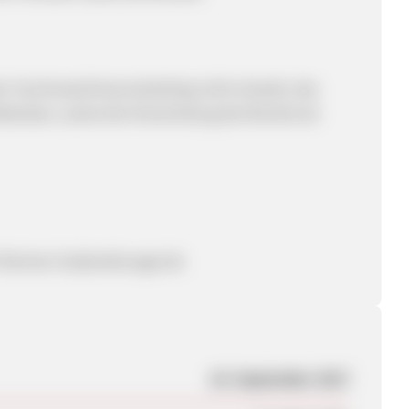
en Suchmaschinenmarketing nicht erlaubt, das
ibweisen, sowie die Verwendung des Brands als
 Bremen tin@reishunger.de
18. September 2017