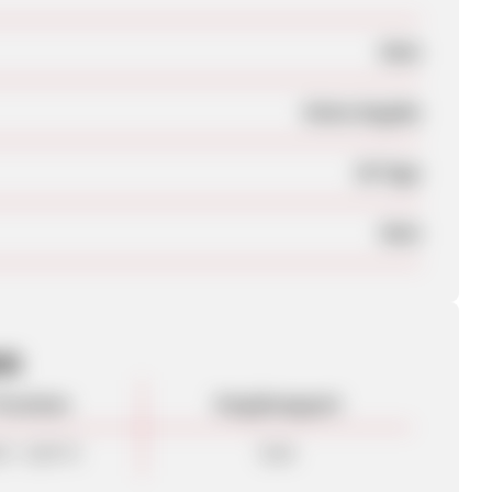
Nein
Keine Angabe
30 Tage
Nein
en
rovision
Vergütungsart
0 - 8,00 %
Sale