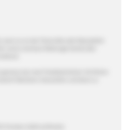
lle, wenn es um das Thema Reis oder Reiszubehör
er und es vertrauen Reishunger bereits über
national.
, genauso wie unser Produktsortiment. Als Partner
 unserem Wachstum mitzuwirken und davon zu
 Provision (Zahlt auf Brutto)