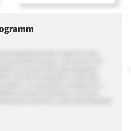
programm
dnahrungsmittel der Welt. Es gibt ihn in allen
lang und süß bis schwarz, rund und herb. Und
 gedacht: Uns kommt nichts außer die gesamte
elt in die Tüte! Wir importieren unseren Reis
zen Welt zu uns nach Bremen, verpacken ihn in
vielfalt auf unserem Onlineshop an. Durch den
 Reis stammt und können unsere hohe Reisqualität