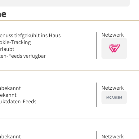
me
Netzwerk
enuss tiefgekühlt ins Haus
okie-Tracking
erlaubt
en-Feeds verfügbar
Netzwerk
nbekannt
bekannt
uktdaten-Feeds
Netzwerk
nbekannt