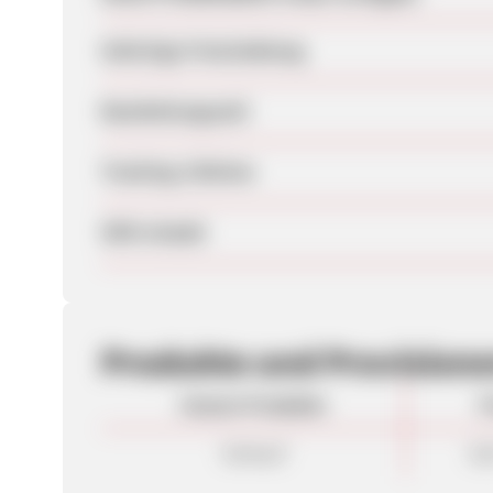
Sofortige Freischaltung
Bearbeitungszeit
Tracking-Lifetime
SEM erlaubt
Produkte und Provision
Unsere Produkte
P
Verkauf
4,0