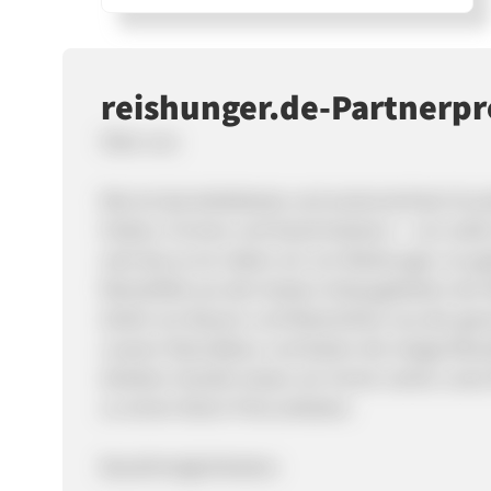
reishunger.de-Partner
Über uns:
Reis ist das beliebteste und sortenreichste Grun
Farben, Formen und Geschmäckern – von weiß, 
weil das so ist, haben wir von Reishunger uns
Reisvielfalt aus den besten Anbaugebieten der W
direkt von Bauern und Reismühlen aus der gan
unserer Manufaktur und bieten die riesige Reis
direkten Handel wissen wir immer woher unser
zu einem fairen Preis anbieten.
Bezahlmöglichkeiten: