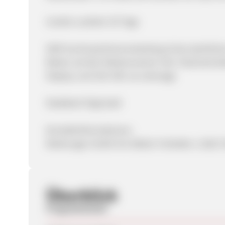
Cookie-Laufzeit: 30 Tage
SEM Suchmaschinenmarketing ist bei sämtlich
Bieten auf den Markennamen inkl. Falschschre
Display-und-Ziel URL ist untersagt.
Datafeed: folgt bald
Kontaktinformationen:
Reishunger GmbH Am Waller Freihafen 1 28217
Überblick
Programmstart