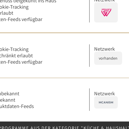
enuss tiefgekühlt ins Haus
okie-Tracking
erlaubt
en-Feeds verfügbar
Netzwerk
okie-Tracking
chränkt erlaubt
vorhanden
en-Feeds verfügbar
Netzwerk
nbekannt
bekannt
uktdaten-Feeds
PROGRAMME AUS DER KATEGORIE "KÜCHE & HAUSHAL