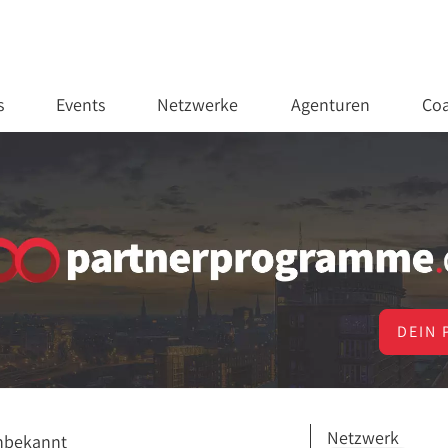
s
Events
Netzwerke
Agenturen
Coa
DEIN 
Netzwerk
nbekannt