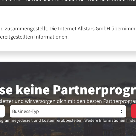
nd zusammengestellt. Die Internet Allstars GmbH übernimmt
bereitgestellten Informationen.
se keine Partner­pro
letter und wir versorgen dich mit den besten Partnerprogr
gramme jederzeit und kostenfrei abbestellen. Weitere Informationen finde