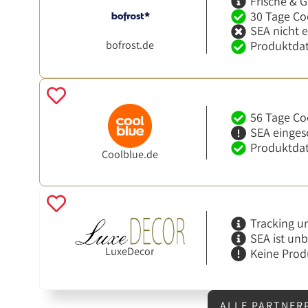
Frische & G
30 Tage Co
SEA nicht 
bofrost.de
Produktdat
56 Tage Co
SEA einges
Produktdat
Coolblue.de
Tracking u
SEA ist un
LuxeDecor
Keine Prod
ALLE PARTNER