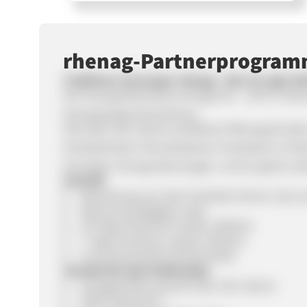
rhenag-Partnerprogra
Traditions-Versorger rhenag - Neu im uppr N
Die rhenag Rheinische Energie AG – 1872 in Köl
Versorgungsunternehmen.
Seit über 150 Jahren profitieren Rhenag Kun
Verlässlichkeit. Mit attraktiven Produkten im 
Versorger rhenag überzeugen. Immer getreu dem
Vorteile
Bewerbung von den Produkte Strom, Gas 
40€ pro bestätigten Sale
30 Tage PostClick Cookie Lifetime
7 Tage Postview Cookie Lifetime
Conversionstarke Werbemittel
Vorteile für den Endkunden
Energieerfahrung seit über 150 Jahren
100% Ökostrom