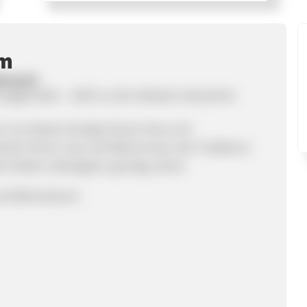
mm
etzwerk
n gegründet – zählt zu den ältesten deutschen
den von dessen Energie-Know-How und
Bereich Strom, Gas und Wärme kann der Traditions-
 Motto: ökologisch, günstig, sicher.
und Wärmestrom