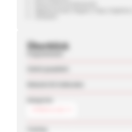
Neues Online Kundenportal
digitales Kunden-Magazin (Tipps, Angebote
verlässlich
Überblick
Programmstart
Zuletzt geupdatet
Webseite für Endkunden
Kategorien
STROM & GAS
Tracking