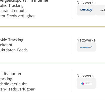
Vergleichsportal im Internet
Netzwerke
okie-Tracking
chränkt erlaubt
vor
en-Feeds verfügbar
okie-Tracking
Netzwerke
bekannt
uktdaten-Feeds
iediscounter
Netzwerk
racking
chränkt erlaubt
en-Feeds verfügbar