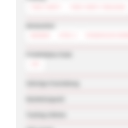
FIRST-PARTY
FIRST PARTY TRACKING
Werbemittel
BANNER
HTML 5
DYNAMISCHE WE
Produktdaten-Feeds
CSV
Sofortige Freischaltung
Bearbeitungszeit
Tracking-Lifetime