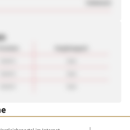
Unbekannt
en
rovision
Vergütungsart
40,00 €
Sale
40,00 €
Sale
40,00 €
Sale
me