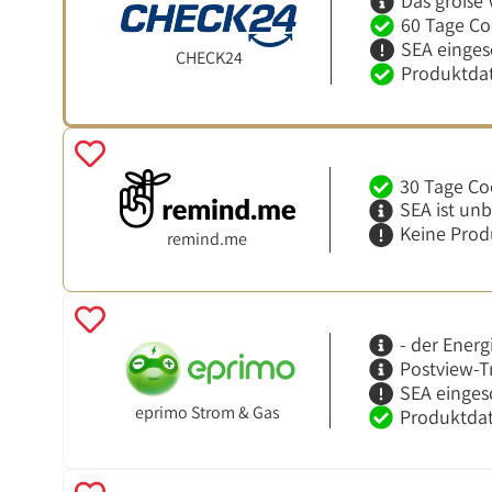
Das große 
60 Tage Co
SEA einges
CHECK24
Produktdat
30 Tage Co
SEA ist un
Keine Prod
remind.me
- der Energ
Postview-T
SEA einges
eprimo Strom & Gas
Produktdat