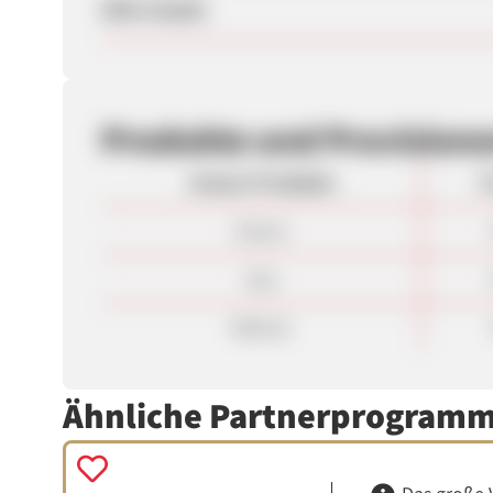
SEM erlaubt
Produkte und Provision
Unsere Produkte
P
Strom
Gas
Wärme
Ähnliche Partnerprogram