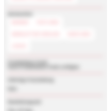
Werbemittel
BANNER
TEXTLINKS
NEWSLETTER-VORLAGE
DEEPLINKS
LOGOS
Produktdaten-Feeds
Keine Produktdaten-Feeds verfügbar
Sofortige Freischaltung
Nein
Bearbeitungszeit
Max. 90 Tage