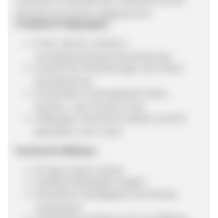
Wünsche der Kunden angepasst sind.
Produkte & Zielgruppen:
Privat-, Berufs-, Verkehrs-,
Immobilienrechtsschutzversicherung
Auswahl der Versicherungen nach einem
Bausteinprinzip
Verschiedene Leistungsstufen: Basis-,
Komfort-, oder Premium-Tarif
Zielgruppe: männlich & weiblich, privat &
gewerblich, ab 25 Jahre
Vorteile für Affiliates:
60 Tage Cookie-Laufzeit
Cashback-Weitergabe möglich
Monatlicher Salesabgleich drei Monate
rückwirkend