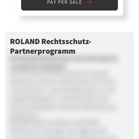
PAY PER SALE
ROLAND Rechtsschutz-
Partnerprogramm
Die ROLAND Rechtsschutz-Versicherungs-AG
versteht ihr Handwerk:
Seit nunmehr 60 Jahren bietet der Spezial-
Versicherer, Premium-Rechtsschutz für Privat,
Unternehmens- und Industriekunden an. Die
Gesellschaft gehört zu den führenden und
wachstumsstärksten deutschen Rechtsschutz-
Versicherern.
ROLAND bietet innovative und flexible
Rechtsschutz-Lösungen, die aufgrund der
modularen Produktstruktur individuell auf die