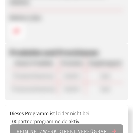
Anbieter.
Weitere Links
Produkte und Provisionen
Unsere Produkte
Provision
Vergütungsart
Privatrechtsschutz
65,00 €
Sale
Firmenrechtsschutz
65,00 €
Sale
Dieses Programm ist leider nicht bei
100partnerprogramme.de aktiv.
BEIM NETZWERK DIREKT VERFÜGBAR