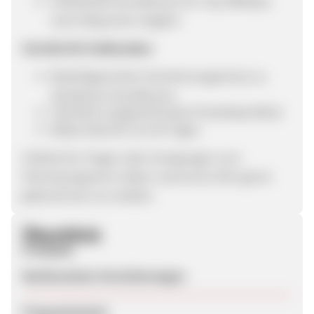
Individuelle Konditionen für Top-Affiliates
nach Absprache möglich
Vorteile für Endkunden:
Bedarfsgerechter Versicherungsschutz zu
attraktiven Konditionen
mehrfach ausgezeichnetes Produktportfolio
Widerrufsrecht von 60 Tagen
Solltest Du Fragen oder Anregungen zum
Partnerprogramm haben, kannst Du Dich gerne
jederzeit bei uns melden.
Überblick
Produkte
Rechtsschutz-Versicherungen
Programmstart