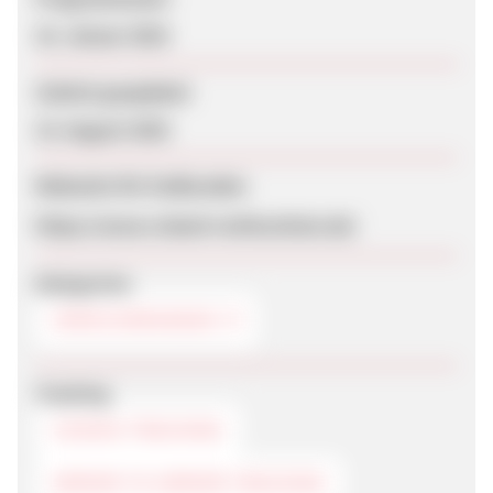
16. Januar 2018
Zuletzt geupdatet
15. August 2025
Webseite für Endkunden
https://www.roland-rechtsschutz.de/
Kategorien
VERSICHERUNGEN
Tracking
COOKIE-TRACKING
SERVER TO SERVER TRACKING