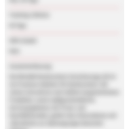
Tracking-Lifetime
60 Tage
SEM erlaubt
Nein
Zusammenfassung
Die ROLAND Rechtsschutz-Versicherungs-AG ist
ein Premium-Anbieter für Rechtsschutz. Mit
seinen innovativen und vielfach ausgezeichneten
Produkten, sowie maßgeschneiderten
Serviceangeboten, für Privat- und
Geschäftskunden, gehört das Unternehmen seit
Jahrzehnten zur Spitzengruppe deutscher