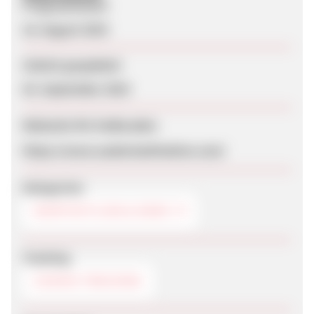
Programmstart
16. August 2019
Zuletzt geupdatet
03. September 2019
Webseite für Endkunden
https://www.sauberlaufmatten.com/
Kategorien
HEIMTEXTILIEN & DEKO
Tracking
COOKIE-TRACKING