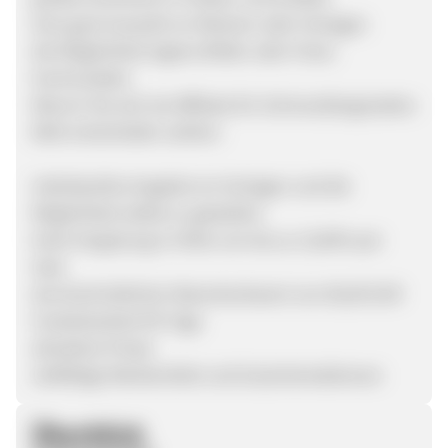
eine gute Auswahl an Motiven oder Vorlagen
die Möglichkeit eigene Bilder oder Fotos
hochzuladen
Warum Sie sich als Affiliate für Schmutzfangmatten
Welt entscheiden sollten:
individuelles Angebot an Vorlagen und die
Möglichkeit selbst zu gestalten
hohe Vergütung in Höhe von bis zu 13,00% per
Sale
durchschnittlicher Warenkorbwert von 85,00 EUR
Cookielaufzeit 90 Tage
attraktive Preise
vielfältige Werbemittel und Gutscheinaktionen
Überblick