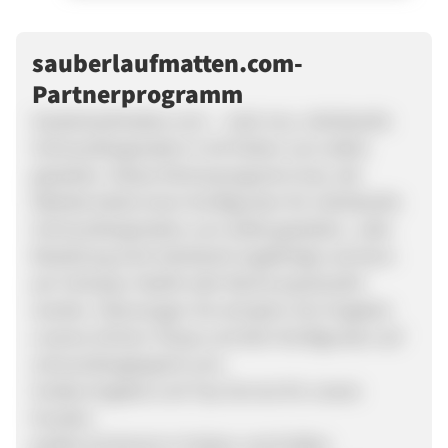
sauberlaufmatten.com-
Partnerprogramm
Sauberlaufmatten.com – Jetzt neu, individuelle
Schmutzfangmatten in 64 Farben zum selbst
gestalten. Dieses Partnerprogramm bzw. die
Website bietet einen Konfigurator für individuelle
Schmutzfangmatten zum selbst gestalten. Jede
Bestellung wird individuell angefertigt und kann
per Vorkasse, PayPal oder Rechnung bezahlt
werden. Überzeugen Sie sich jetzt vom Angebot
unseres Onliner-Shops und dem Konfigurator auf
schmutzfangteppich.com.
Großes Angebot und Top-Service für unsere
Kunden:
großes Sortiment in Farben und Größen