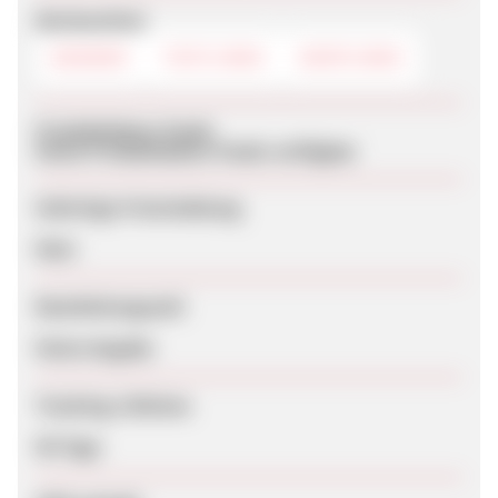
Werbemittel
BANNER
TEXTLINKS
DEEPLINKS
Produktdaten-Feeds
Keine Produktdaten-Feeds verfügbar
Sofortige Freischaltung
Nein
Bearbeitungszeit
Keine Angabe
Tracking-Lifetime
90 Tage