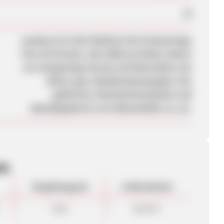
Ja
seenby.ch ist die Plattform für hochwertige
Fine-Art-Drucke. Seit 2008 am Markt, bieten
wir einzigartige Drucke auf Materialien wie
Beton, jap. Maulbeerbaumpapier, Alu
gebürstet, Künstlerleinwänden und
Spezialpapieren von Hahnemühle u.a. an.
en
Vergütungsart
ø Warenkorb
Sale
80.00 €