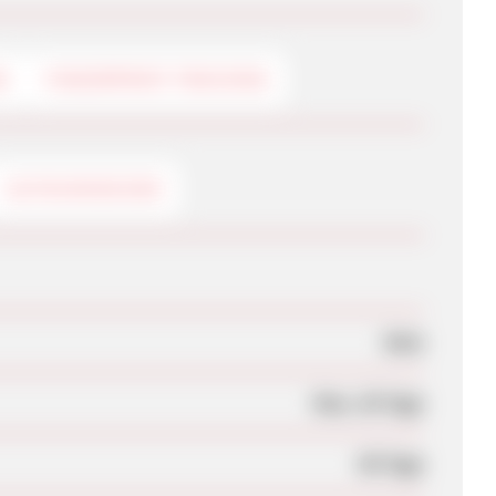
G
FINGERPRINT-TRACKING
GUTSCHEINCODE
Nein
Max. 28 Tage
90 Tage