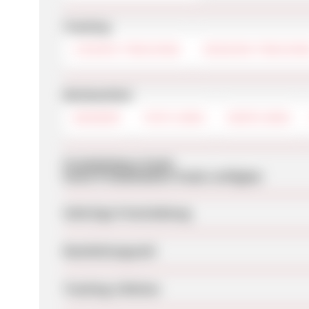
Tracking
COOKIE-TRACKING
SESSION-TRACKIN
Werbemittel
BANNER
TEXTLINKS
DEEPLINKS
Produktdaten-Feeds
Keine Produktdaten-Feeds verfügbar
Sofortige Freischaltung
Bearbeitungszeit
Tracking-Lifetime