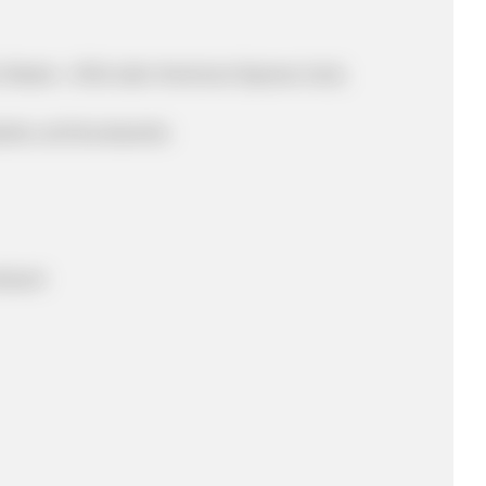
, Master-, VISA oder American Express-Card,
odukte und Kunstwerke
rbwert