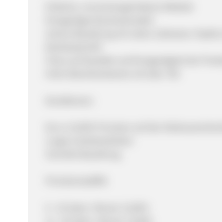
Einfache, conversiongetriebene Website
Einzigartiges Businessmodell
sichere Bezahlung mit vielen Zahlarten: PayPal
Banklastschrift
Fokus auf Qualität und Einzigartigkeit der Pr
Hohe Warenkorbwerte mit über 70€
Konditionen:
bis zu 15,00% Provision auf den Nettowarenko
Lange Cookielaufzeiten
Schnelle Bezahlung
Provisionsstaffel:
0 - 10 Sales / Monat: 12,00%
11 - 20 Sales / Monat: 13,00%