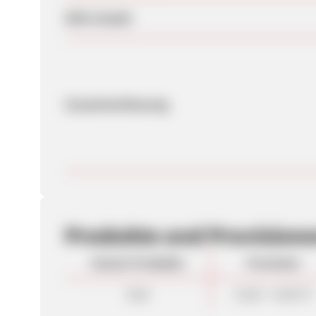
SEM erlaubt
Zusammenfassung
Produkte und Provision
Unsere Produkte
Provision
Sale
12,00 - 15,00 %