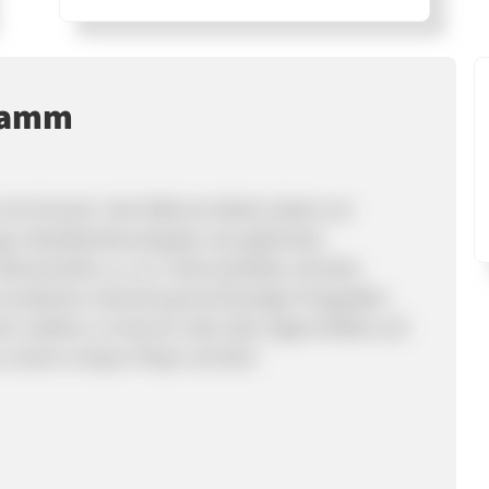
ramm
e-Art-Drucke. Seit 2008 am Markt, bieten wir
 jap. Maulbeerbaumpapier, Alu gebürstet,
ahnemühle u.a. an. Hohe Qualität, schnelle
er kuratierten Sammlung hochwertige Fotografien
lern wählen zu können oder aber eigene Bilder auf
zu einem Unique-Player auf dem