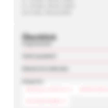
21 - 30 Sales / Monat: 14,00%
ab 31 Sales / Monat:15,00%
Überblick
Programmstart
Zuletzt geupdatet
Webseite für Endkunden
Kategorien
DESIGN & LIFESTYLE
WANDSCHMU
FOTOGESCHENKE