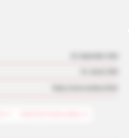
28. September 2018
24. Januar 2020
https://www.seenby.ch/de/
CK
HEIMTEXTILIEN & DEKO