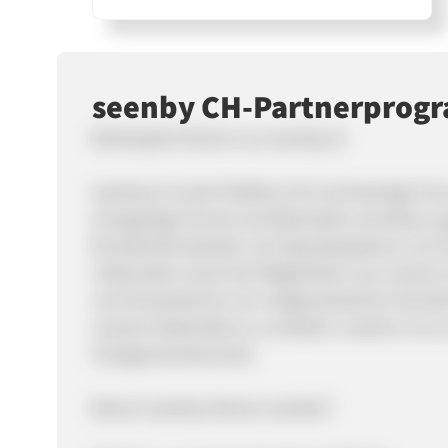
seenby CH-Partnerprog
Werde jetzt Partner von seenby.ch
seenby.ch ist die Plattform für hochwertige Fin
einzigartige Drucke auf Materialien wie Beton,
Künstlerleinwänden und Spezialpapieren von H
Lieferzeiten sowie die Möglichkeit, aus unser
und Illustrationen von zeitgenössischen Künst
unseren Materialien zu veredeln, machen uns 
Fotogeschenkemarkt.
Warum seenby-Partner werden?