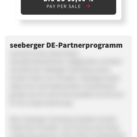
PAY PER SALE
seeberger DE-Partnerprogramm
Gesunde Snacks, Backzutaten
Getreide/Hülsenfrüchte, Heißgetränke und Müsli -
das bietet der Seeberger-Onlineshop seinen
Kunden direkt vom Hersteller. Seeberger besitzt
dabei einen hohe Bekanntheit in Deutschland,
gerade auch für seine hohe Qualität (und oft auch
für die orange Verpackung).
Beim Seeberger-Onlineshop bestellen Kunden
direkt beim Hersteller. Das Sortiment des Shops
umfasst die gesamte Lebensmittel-Produktpalette