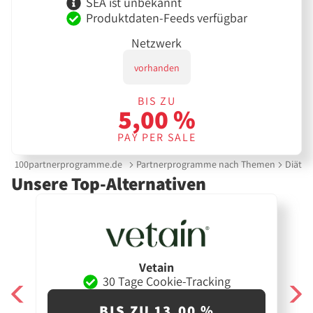
SEA ist unbekannt
Produktdaten-Feeds verfügbar
Netzwerk
vorhanden
BIS ZU
5,00 %
PAY PER SALE
100partnerprogramme.de
Partnerprogramme nach Themen
Diät &
Unsere Top-Alternativen
Vetain
30 Tage Cookie-Tracking
BIS ZU 13,00 %