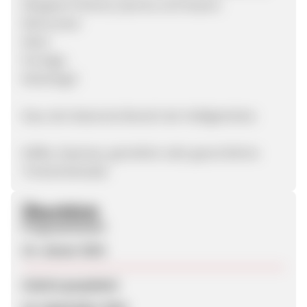
Maisgries-Polenta, Quinoa und Sesam)
Rohrzucker
Müsli
Porridge
Müsliriegel
Dazu der bekannte Bereich der Heißgetränke:
Kaffee, Espresso, gemahlen oder ganze Bohne
Trinkschokolade
Überblick
Programmstart
23. Januar 2018
Zuletzt geupdatet