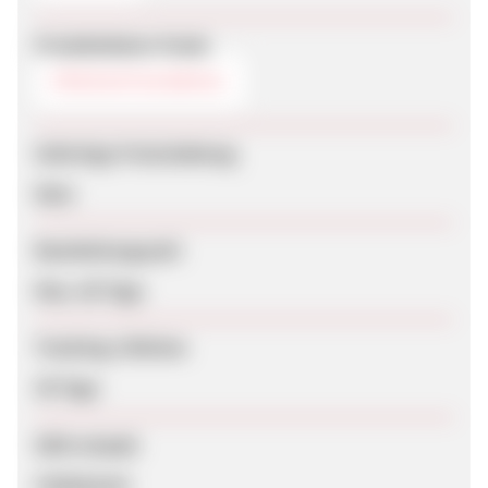
Produktdaten-Feeds
PRODUKTAUSWAHL
Sofortige Freischaltung
Nein
Bearbeitungszeit
Max. 60 Tage
Tracking-Lifetime
30 Tage
SEM erlaubt
Unbekannt