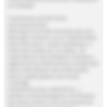
von Seeberger:
Trockenfrüchte und Soft-Früchte
Getrocknetes Gemüse
Mischungen (Frucht-Mixe ohne Nüsse aber auch
Mischungen mit Nüssen, wie z.B. Studentenfutter)
Nüsse & Nuss-Kerne - sowohl naturbelassen, in
Schale oder veredelt (z.B. von Cashew- und
Haselnusskernen über Kürbiskerne, Pinienkerne,
Sojakerne bis Sonnenblumenkerne und Walnüsse)
Popcorn-Mais (klassisch oder als Microwellen-
Popcorn, gesüßt, gesalzen oder neutral)
Fruchtriegel
Hülsenfrüchte (Linsen, weiße Bohnen, ...)
Getreide (von Buchweizengrütze und Chiasamen
über Gerste, Grünkern, Hirse und Leinsamen bis