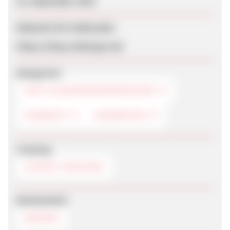
18. September 2018
Webseite für Endkunden
https://shop.seeberger.de/
Kategorien
DIÄT & NAHRUNGSERGÄNZUNG
FEINKOST
SUPERFOOD
Tracking
COOKIE-TRACKING
Werbemittel
BANNER