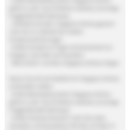
· Große Markenbekanntheit: Singapore Airlines
gehört zu den Top 30-Marken weltweit, als einzige
Fluggesellschaft überhaupt.
· Zufriedene Kunden: Singapore Airlines gewinnt
nach wie vor weltweit die meisten
Kundenauszeichnungen.
· Größte Auswahl an Flügen ab Deutschland via
Singapur nach Bali und Australien.
· Miles & More" auf allen Singapore Airlines-Flügen.
Warum Sie sich als Publisher für Singapore Airlines
entscheiden sollten:
· Große Markenbekanntheit: Singapore Airlines
gehört zu den Top 30-Marken weltweit, als einzige
Fluggesellschaft überhaupt.
· Großes Streckennetzwerk in die USA, Asien,
Australien und Neuseeland. Mit über 20 Zielen in