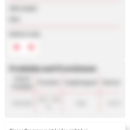
SEM erlaubt
Nein
Weitere Links
Produkte und Provisionen
Unsere
Provision
Vergütungsart
Stornorate
Produkte
1,50 - 2,50
Standard
Sale
0.10 %
%