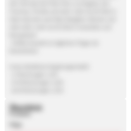
den USA darunter New York, Los Angeles, San
Francisco, Florida und mehr; mehr als 50 Ziele in
Asien darunter auch Bali, Bangkok, Vietnam und
viele mehr; mehr als 30 Ziele in Australien und
Neuseeland.
· Größte Auswahl an täglichen Flügen ab
Deutschland.
Unser attraktives Vergütungsmodell:
· 1-9 Buchungen: 1,5%
· 10-49 Buchungen: 2,0%
· ab 50 Buchungen: 2,5%
Überblick
Produkte
Flüge