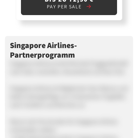
PAY PER SALE
Singapore Airlines-
Partnerprogramm
Singapore Airlines ist die führende Fluggesellschaft
nach Asien, Australien, Neuseeland und New York.
Singapore Airlines ist Mitglied der Star Alliance und
bietet Zubringerflüge von 14 deutschen Flughäfen
nach Frankfurt und München an.
Warum sich Ihre Kunden für Singapore Airlines
entscheiden sollten: