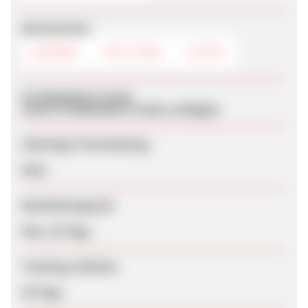
Werbemittel
BANNER
TEXTLINKS
LOGOS
Produktdaten-Feeds
Keine Produktdaten-Feeds verfügbar
Sofortige Freischaltung
Nein
Bearbeitungszeit
Max. 28 Tage
Tracking-Lifetime
30 Tage