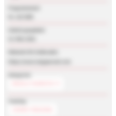
Programmstart
02. Juli 2008
Zuletzt geupdatet
22. März 2022
Webseite für Endkunden
https://www.singaporeair.com
Kategorien
REISE & TOURISTIK
Tracking
COOKIE-TRACKING