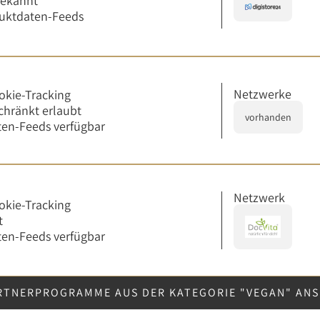
bekannt
uktdaten-Feeds
Netzwerke
okie-Tracking
chränkt erlaubt
vorhanden
en-Feeds verfügbar
Netzwerk
okie-Tracking
t
en-Feeds verfügbar
RTNERPROGRAMME AUS DER KATEGORIE "VEGAN" AN