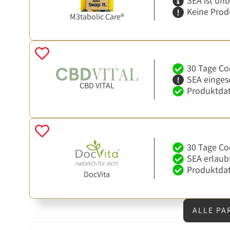
SEA ist un
Keine Prod
M3tabolic Care®
30 Tage Co
SEA einges
CBD VITAL
Produktdat
30 Tage Co
SEA erlaub
Produktdat
DocVita
ALLE PA