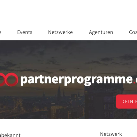
s
Events
Netzwerke
Agenturen
Coa
DEIN 
Netzwerk
nbekannt