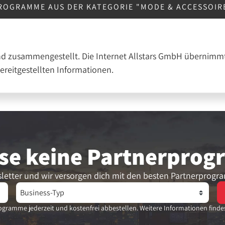
ROGRAMME AUS DER KATEGORIE "MODE & ACCESSOIR
nd zusammengestellt. Die Internet Allstars GmbH übernimmt
bereitgestellten Informationen.
se keine Partner­pro
letter und wir versorgen dich mit den besten Partnerprogr
gramme jederzeit und kostenfrei abbestellen. Weitere Informationen finde