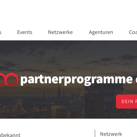
s
Events
Netzwerke
Agenturen
Coa
DEIN 
Netzwerk
nbekannt